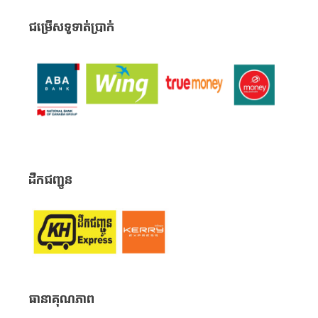
ជម្រើសទូទាត់ប្រាក់
ដឹកជញ្ជូន
ធានាគុណភាព