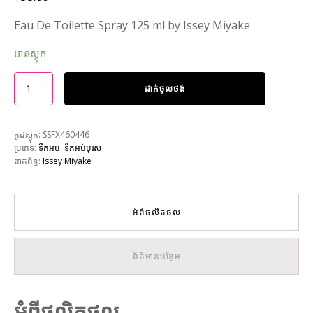
Eau De Toilette Spray 125 ml by Issey Miyake
មានស្តុក
ដាក់ចូលថង់
កូដស្តុក:
SSFX460446
ប្រភេទ:
ទឹកអប់
,
ទឹកអប់បុរស
ពាក់ព័ន្ធ:
Issey Miyake
អំពីផលិតផល
ព័ត៌មានបន្ថែម
អំពីផលិតផល