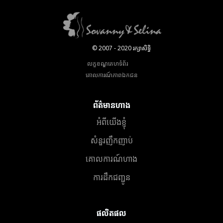
© 2007 - 2020 រក្សាសិទ្ធិ
លក្ខខណ្ឌគេហទំព័រ
គោលការណ៍​ភាព​ឯកជន
ព័ត៌មានហាង
អំពីយើងខ្ញុំ
សំនួរញឹកញាប់
គោលការណ៍ហាង
ការដឹកជញ្ជូន
ផលិតផល