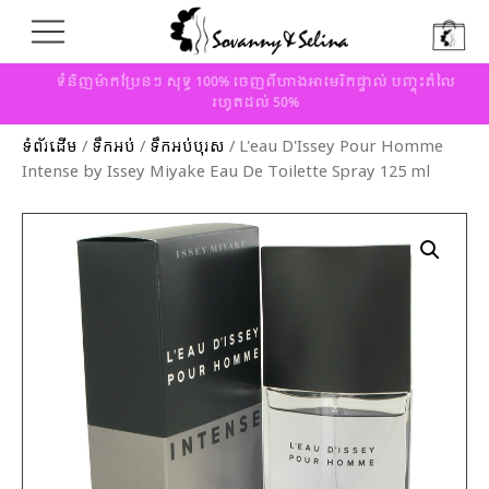
ទំនិញម៉ាកប្រែនៗ សុទ្ធ 100% ចេញពីហាងអាមេរិកផ្ទាល់ បញ្ចុះតំលៃ
រហូតដល់ 50%
ទំព័រដើម
/
ទឹកអប់
/
ទឹកអប់បុរស
/ L'eau D'Issey Pour Homme
Intense by Issey Miyake Eau De Toilette Spray 125 ml