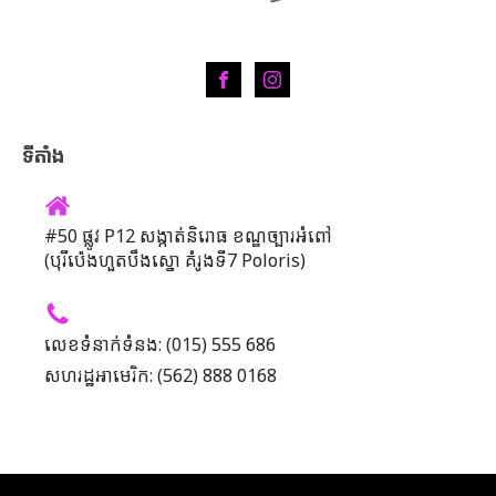
ទីតាំង
#50 ផ្លូវ P12 សង្កាត់និរោធ ខណ្ឌច្បារអំពៅ
(បុរីប៉េងហួតបឹងស្នោ គំរូងទី7 Poloris)
លេខទំនាក់ទំនង: (015) 555 686
សហរដ្ឋអាមេរិក: (562) 888 0168