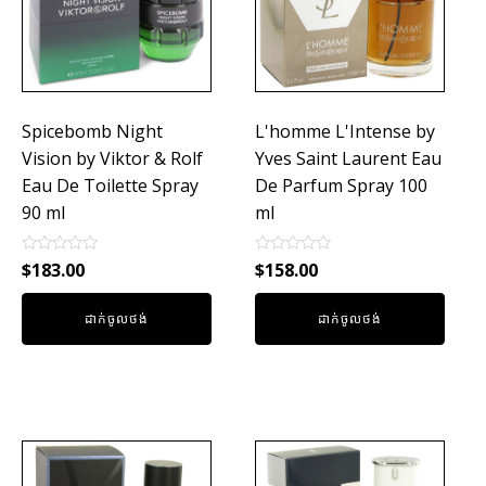
Spicebomb Night
L'homme L'Intense by
Vision by Viktor & Rolf
Yves Saint Laurent Eau
Eau De Toilette Spray
De Parfum Spray 100
90 ml
ml
Rated
Rated
$
183.00
$
158.00
0
0
out
out
of
of
ដាក់ចូលថង់
ដាក់ចូលថង់
5
5