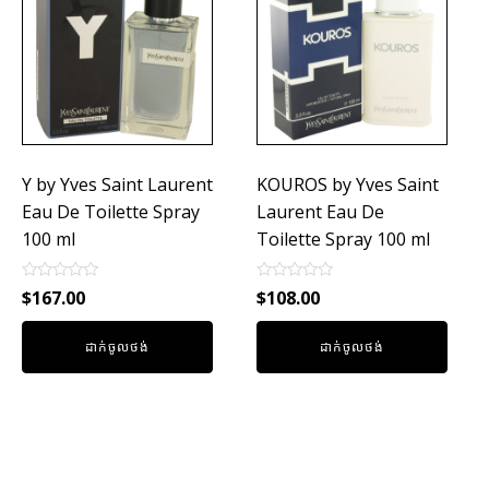
Y by Yves Saint Laurent
KOUROS by Yves Saint
Eau De Toilette Spray
Laurent Eau De
100 ml
Toilette Spray 100 ml
Rated
Rated
$
167.00
$
108.00
0
0
out
out
of
of
ដាក់ចូលថង់
ដាក់ចូលថង់
5
5