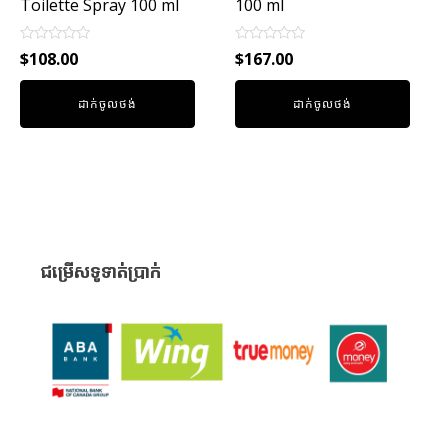
Toilette Spray 100 ml
100 ml
Rated
Rated
$
108.00
$
167.00
0
0
out
out
of
of
ដាក់ចូលថង់
ដាក់ចូលថង់
5
5
ជម្រើសទូទាត់ប្រាក់