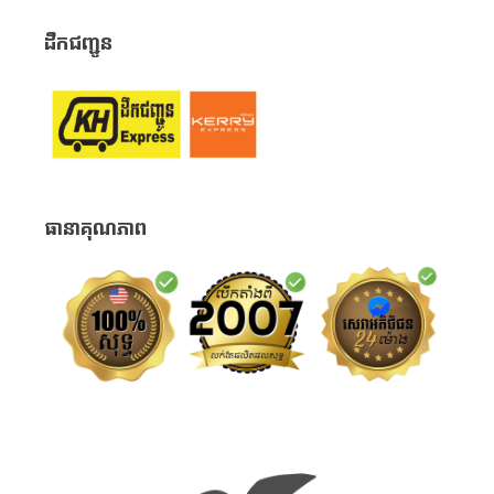
ដឹកជញ្ជូន
ធានាគុណភាព