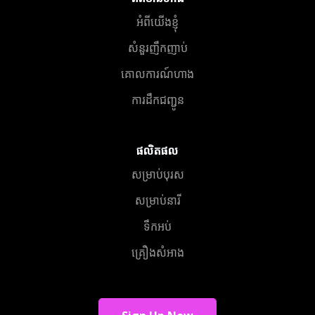
អំពីយើងខ្ញុំ
សំនួរញឹកញាប់
គោលការណ៍ហាង
ការដឹកជញ្ជូន
ផលិតផល
សម្រាប់បុរស
សម្រាប់នារី
ទឹកអប់
គ្រឿងសំអាង