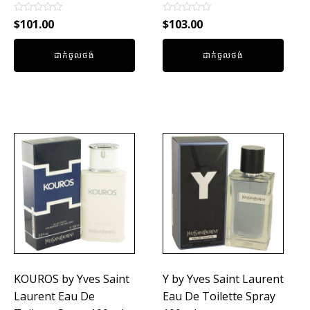
Rated
Rated
$
101.00
$
103.00
0
0
out
out
of
of
ដាក់ចូលថង់
ដាក់ចូលថង់
5
5
KOUROS by Yves Saint
Y by Yves Saint Laurent
Laurent Eau De
Eau De Toilette Spray