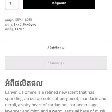
ដាក់ចូលថង់
កូដស្តុក:
SSFX418085
ប្រភេទ:
ទឹកអប់
,
ទឹកអប់បុរស
ពាក់ព័ន្ធ:
Lanvin
អំពីផលិតផល
ព័ត៌មានបន្ថែម
អំពីផលិតផល
Lanvin L'Homme is a refined new scent that has
sparkling citrus top notes of bergamot, mandarin and
neroli, a spicy heart of cardamom, coriander sage,
lavender and mint, and a warm, sensual base of musk,