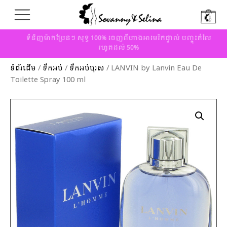
ទំនិញម៉ាកប្រែនៗ សុទ្ធ 100% ចេញពីហាងអាមេរិកផ្ទាល់ បញ្ចុះតំលៃ
រហូតដល់ 50%
ទំព័រដើម
/
ទឹកអប់
/
ទឹកអប់បុរស
/ LANVIN by Lanvin Eau De
Toilette Spray 100 ml