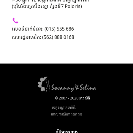
#50 ផ្លូវ P12 សង្កាត់និរោធ ខណ្ឌច្បារអំពៅ
(បុរីប៉េងហួតបឹងស្នោ គំរូងទី7 Poloris)
លេខទំនាក់ទំនង: (015) 555 686
សហរដ្ឋអាមេរិក: (562) 888 0168
© 2007 - 2020 រក្សាសិទ្ធិ
លក្ខខណ្ឌគេហទំព័រ
គោលការណ៍​ភាព​ឯកជន
ព័ត៌មានហាង