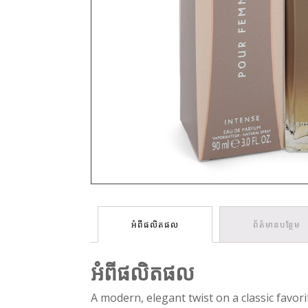
អំពីផលិតផល
ព័ត៌មានបន្ថែម
អំពីផលិតផល
A modern, elegant twist on a classic favo