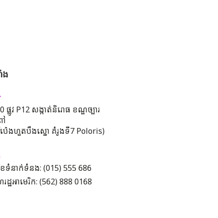
ាំង
 ផ្លូវ P12 សង្កាត់និរោធ ខណ្ឌច្បារ
ពៅ
រីប៉េងហួតបឹងស្នោ គំរូងទី7 Poloris)
ខទំនាក់ទំនង: (015) 555 686
រដ្ឋអាមេរិក: (562) 888 0168