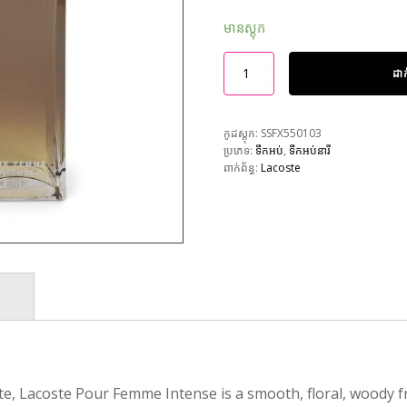
មានស្តុក
ដា
កូដស្តុក:
SSFX550103
ប្រភេទ:
ទឹកអប់
,
ទឹកអប់នារី
ពាក់ព័ន្ធ:
Lacoste
rite, Lacoste Pour Femme Intense is a smooth, floral, woody