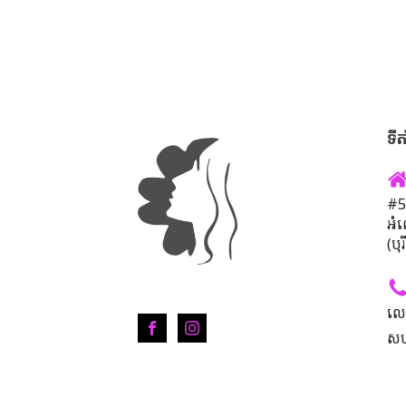
ទីត
#50
អំ
(បុ
លេ
សហ