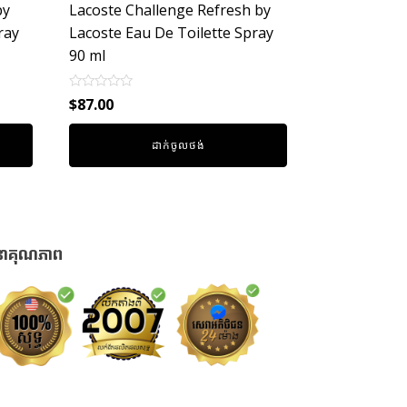
by
Lacoste Challenge Refresh by
ray
Lacoste Eau De Toilette Spray
90 ml
Rated
$
87.00
0
out
of
ដាក់ចូលថង់
5
នាគុណភាព