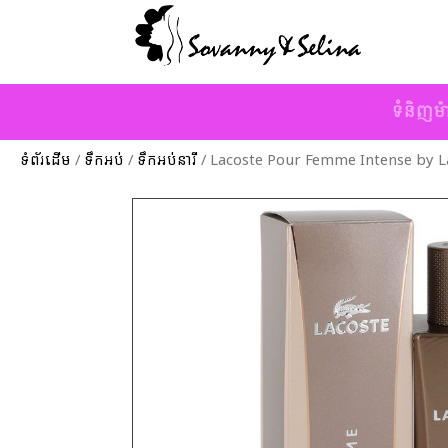
ទំនិញម៉
ទំព័រដើម
/
ទឹកអប់
/
ទឹកអប់នារី
/ Lacoste Pour Femme Intense by L