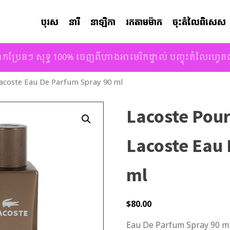
បុរស
នារី
នាឡិកា
រកតាមម៉ាក
ចុះតំលៃពិសេស
ាកប្រែនៗ សុទ្ធ 100% ចេញពីហាងអាមេរិកផ្ទាល់ បញ្ចុះតំលៃរហូ
acoste Eau De Parfum Spray 90 ml
Lacoste Pou
Lacoste Eau
ml
$
80.00
Eau De Parfum Spray 90 ml