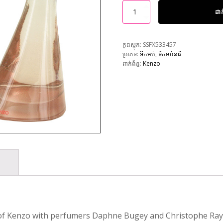
ដា
កូដស្តុក:
SSFX533457
ប្រភេទ:
ទឹកអប់
,
ទឹកអប់នារី
ពាក់ព័ន្ធ:
Kenzo
of Kenzo with perfumers Daphne Bugey and Christophe Rayna