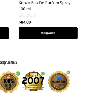
Kenzo Eau De Parfum Spray
100 ml
Rated
$
84.00
0
out
of
ដាក់ចូលថង់
5
នាគុណភាព