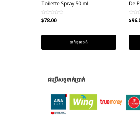
Toilette Spray 50 ml
De P
Rated
Rated
$
78.00
$
96.
0
0
out
out
of
of
5
5
ដាក់ចូលថង់
ជម្រើសទូទាត់ប្រាក់