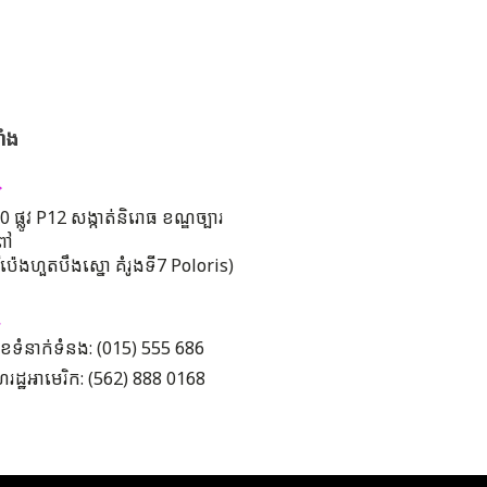
ាំង
 ផ្លូវ P12 សង្កាត់និរោធ ខណ្ឌច្បារ
ពៅ
រីប៉េងហួតបឹងស្នោ គំរូងទី7 Poloris)
ខទំនាក់ទំនង: (015) 555 686
រដ្ឋអាមេរិក: (562) 888 0168