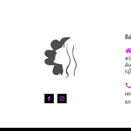
ទីត
#50
អំ
(បុ
លេ
សហ