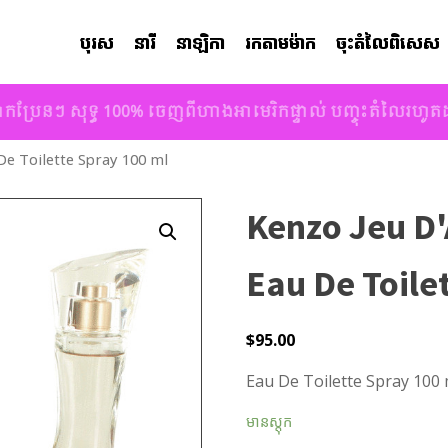
បុរស
នារី
នាឡិកា
រកតាមម៉ាក
ចុះតំលៃពិសេស
ាកប្រែនៗ សុទ្ធ 100% ចេញពីហាងអាមេរិកផ្ទាល់ បញ្ចុះតំលៃរហូ
e Toilette Spray 100 ml
Kenzo Jeu D
Eau De Toile
$
95.00
Eau De Toilette Spray 100
មានស្តុក