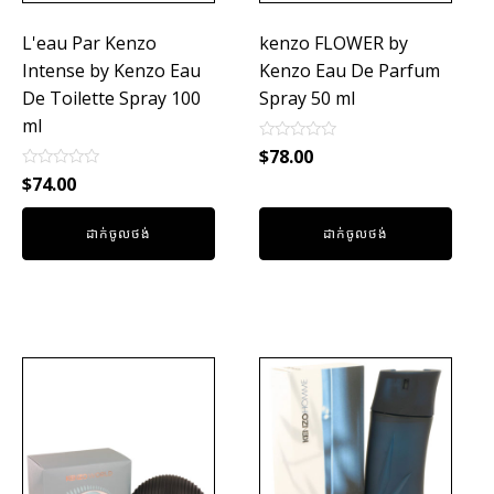
L'eau Par Kenzo
kenzo FLOWER by
Intense by Kenzo Eau
Kenzo Eau De Parfum
De Toilette Spray 100
Spray 50 ml
ml
Rated
$
78.00
0
Rated
out
$
74.00
0
of
out
5
of
ដាក់ចូលថង់
ដាក់ចូលថង់
5