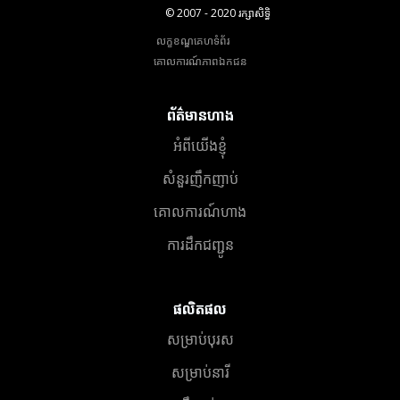
© 2007 - 2020 រក្សាសិទ្ធិ
លក្ខខណ្ឌគេហទំព័រ
គោលការណ៍​ភាព​ឯកជន
ព័ត៌មានហាង
អំពីយើងខ្ញុំ
សំនួរញឹកញាប់
គោលការណ៍ហាង
ការដឹកជញ្ជូន
ផលិតផល
សម្រាប់បុរស
សម្រាប់នារី