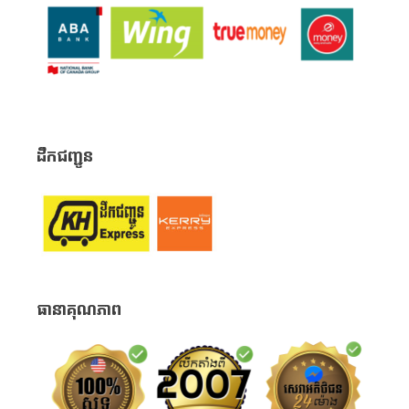
ដឹកជញ្ជូន
ធានាគុណភាព