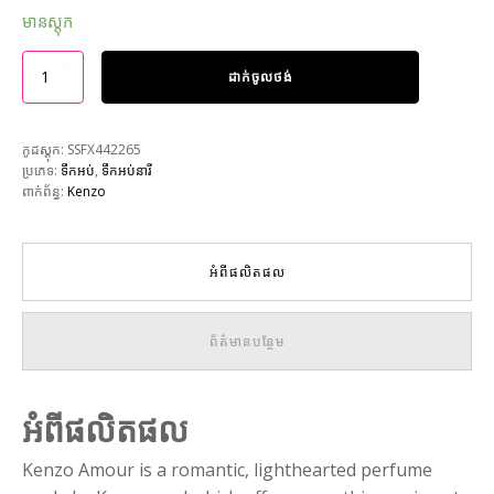
មានស្តុក
ដាក់ចូលថង់
កូដស្តុក:
SSFX442265
ប្រភេទ:
ទឹកអប់
,
ទឹកអប់នារី
ពាក់ព័ន្ធ:
Kenzo
អំពីផលិតផល
ព័ត៌មានបន្ថែម
អំពីផលិតផល
Kenzo Amour is a romantic, lighthearted perfume