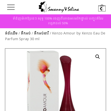
ទំនិញម៉ាកប្រែនៗ សុទ្ធ 100% ចេញពីហាងអាមេរិកផ្ទាល់ បញ្ចុះតំលៃ
រហូតដល់ 50%
ទំព័រដើម
/
ទឹកអប់
/
ទឹកអប់នារី
/ Kenzo Amour by Kenzo Eau De
Parfum Spray 30 ml