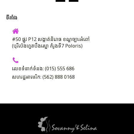
ទីតាំង
#50 ផ្លូវ P12 សង្កាត់និរោធ ខណ្ឌច្បារអំពៅ
(បុរីប៉េងហួតបឹងស្នោ គំរូងទី7 Poloris)
លេខទំនាក់ទំនង: (015) 555 686
សហរដ្ឋអាមេរិក: (562) 888 0168