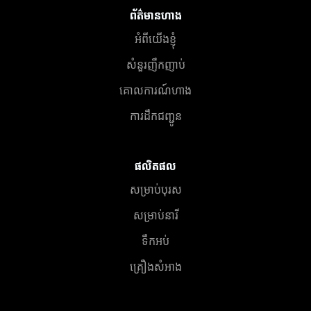
ព័ត៌មានហាង
អំពីយើងខ្ញុំ
សំនួរញឹកញាប់
គោលការណ៍ហាង
ការដឹកជញ្ជូន
ផលិតផល
សម្រាប់បុរស
សម្រាប់នារី
ទឹកអប់
គ្រឿងសំអាង