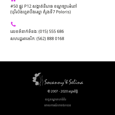
#50 ផ្លូវ P12 សង្កាត់និរោធ ខណ្ឌច្បារអំពៅ
(បុរីប៉េងហួតបឹងស្នោ គំរូងទី7 Poloris)
លេខទំនាក់ទំនង: (015) 555 686
សហរដ្ឋអាមេរិក: (562) 888 0168
© 2007 - 2020 រក្សាសិទ្ធិ
លក្ខខណ្ឌគេហទំព័រ
គោលការណ៍​ភាព​ឯកជន