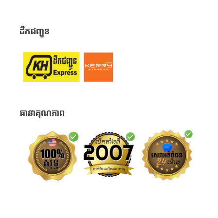
ដឹកជញ្ជូន
ធានាគុណភាព