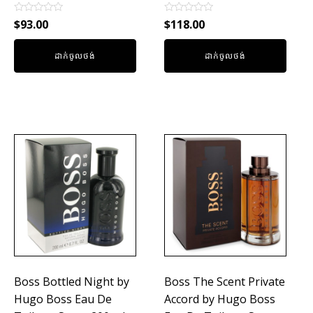
Rated
Rated
$
93.00
$
118.00
0
0
out
out
of
of
ដាក់ចូលថង់
ដាក់ចូលថង់
5
5
Boss Bottled Night by
Boss The Scent Private
Hugo Boss Eau De
Accord by Hugo Boss