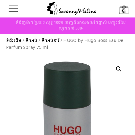
ទំនិញម៉ាកប្រែនៗ សុទ្ធ 100% ចេញពីហាងអាមេរិកផ្ទាល់ បញ្ចុះតំលៃ
រហូតដល់ 50%
ទំព័រដើម
/
ទឹកអប់
/
ទឹកអប់នារី
/ HUGO by Hugo Boss Eau De
Parfum Spray 75 ml