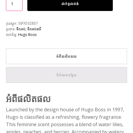
ដាក់ចូលថង់
កូដស្តុក:
SSFX532857
ប្រភេទ:
ទឹកអប់
,
ទឹកអប់នារី
ពាក់ព័ន្ធ:
Hugo Boss
អំពីផលិតផល
ព័ត៌មានបន្ថែម
អំពីផលិតផល
Launched by the design house of Hugo Boss in 1997,
Hugo is classified as a refreshing, flowery fragrance.
This feminine scent possesses a blend of water lilies,
apples, peaches, and berries. Accompanied by watery