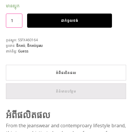
មានស្តុក
ដាក់ចូលថង់
កូដស្តុក:
SSFX460164
ប្រភេទ:
ទឹកអប់
,
ទឹកអប់បុរស
ពាក់ព័ន្ធ:
Guess
អំពីផលិតផល
ព័ត៌មានបន្ថែម
អំពីផលិតផល
From the jeanswear and contemproary lifestyle brand,