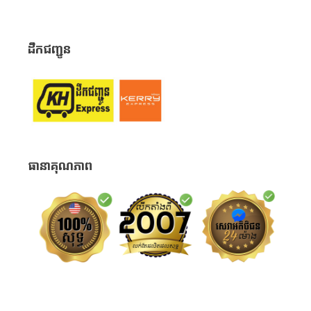
ដឹកជញ្ជូន
ធានាគុណភាព