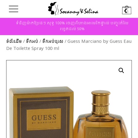
ទំនិញម៉ាកប្រែនៗ សុទ្ធ 100% ចេញពីហាងអាមេរិកផ្ទាល់ បញ្ចុះតំលៃ
រហូតដល់ 50%
ទំព័រដើម
/
ទឹកអប់
/
ទឹកអប់បុរស
/ Guess Marciano by Guess Eau
De Toilette Spray 100 ml