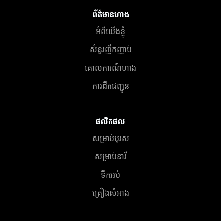
ព័ត៌មានហាង
អំពីយើងខ្ញុំ
សំនួរញឹកញាប់
គោលការណ៍ហាង
ការដឹកជញ្ជូន
ផលិតផល
សម្រាប់បុរស
សម្រាប់នារី
ទឹកអប់
គ្រឿងសំអាង