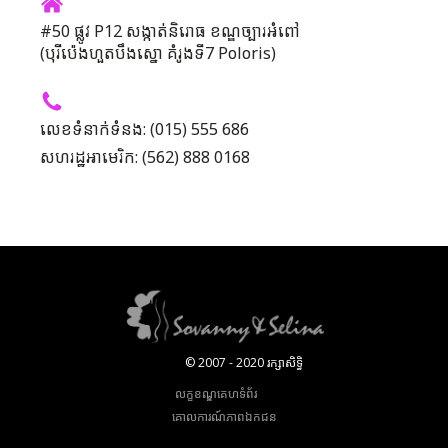
#50 ផ្លូវ P12 សង្កាត់និរោធ ខណ្ឌច្បារអំពៅ
(បុរីប៉េងហួតបឹងស្នោ គំរូងទី7 Poloris)
លេខទំនាក់ទំនង: (015) 555 686
សហរដ្ឋអាមេរិក: (562) 888 0168
© 2007 - 2020 រក្សាសិទ្ធិ
លក្ខខណ្ឌគេហទំព័រ
គោលការណ៍​ភាព​ឯកជន