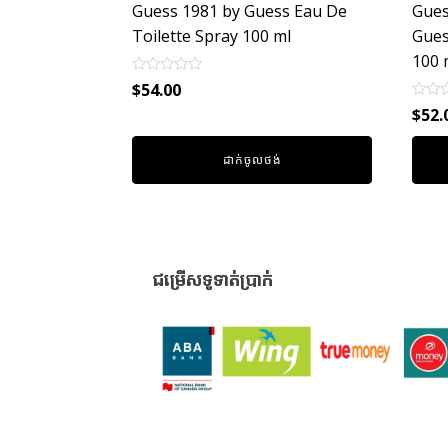
Guess 1981 by Guess Eau De
Gues
Toilette Spray 100 ml
Gues
100 
Rated
$
54.00
0
Rated
out
$
52.
0
of
out
5
of
ដាក់ចូលថង់
5
ជម្រើសទូទាត់ប្រាក់