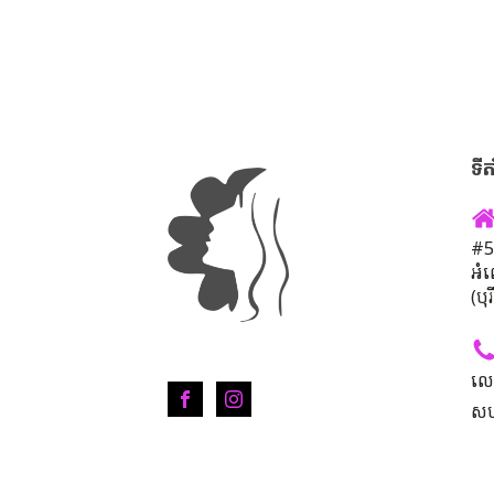
ទីត
#50
អំ
(បុ
លេ
សហ