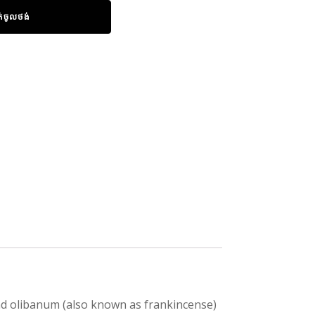
ក់ចូលថង់
nd olibanum (also known as frankincense)