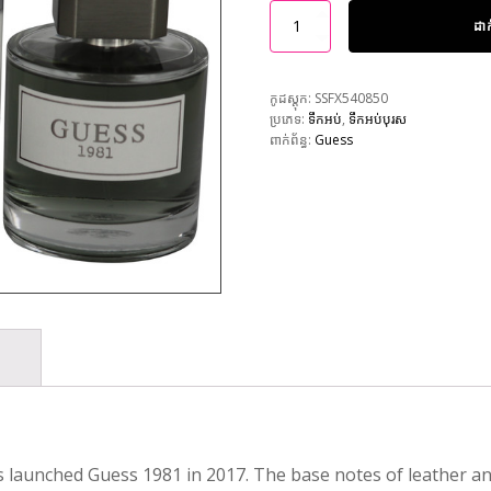
ដា
កូដស្តុក:
SSFX540850
ប្រភេទ:
ទឹកអប់
,
ទឹកអប់បុរស
ពាក់ព័ន្ធ:
Guess
launched Guess 1981 in 2017. The base notes of leather a