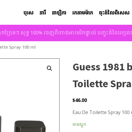
បុរស
នារី
នាឡិកា
រកតាមម៉ាក
ចុះតំលៃពិសេស
ាកប្រែនៗ សុទ្ធ 100% ចេញពីហាងអាមេរិកផ្ទាល់ បញ្ចុះតំលៃរហូ
ette Spray 100 ml
Guess 1981 
Toilette Spr
$
46.00
Eau De Toilette Spray 100 
មានស្តុក