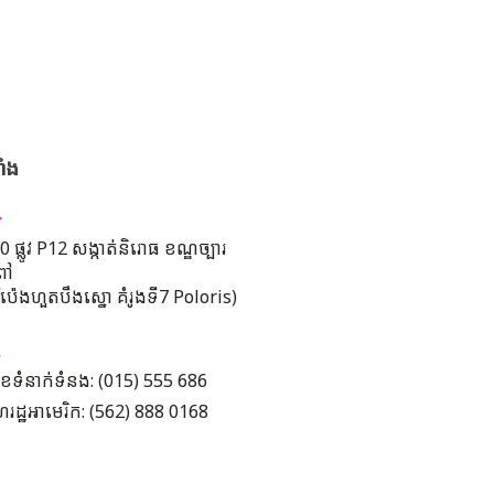
ាំង
 ផ្លូវ P12 សង្កាត់និរោធ ខណ្ឌច្បារ
ពៅ
រីប៉េងហួតបឹងស្នោ គំរូងទី7 Poloris)
ខទំនាក់ទំនង: (015) 555 686
រដ្ឋអាមេរិក: (562) 888 0168