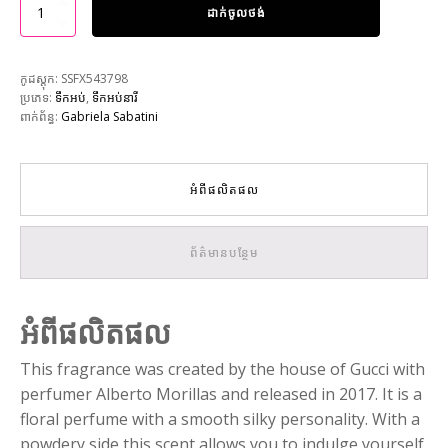
ដាក់ចូលថង់
កូដស្តុក:
SSFX543798
ប្រភេទ:
ទឹកអប់
,
ទឹកអប់នារី
ពាក់ព័ន្ធ:
Gabriela Sabatini
អំពីផលិតផល
ព័ត៌មានបន្ថែម
អំពីផលិតផល
This fragrance was created by the house of Gucci with
perfumer Alberto Morillas and released in 2017. It is a
floral perfume with a smooth silky personality. With a
powdery side this scent allows you to indulge yourself