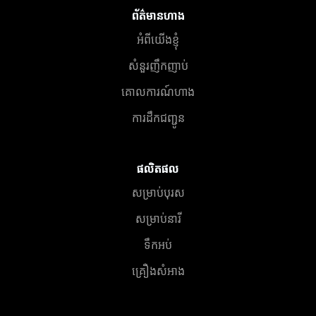
ព័ត៌មានហាង
អំពីយើងខ្ញុំ
សំនួរញឹកញាប់
គោលការណ៍ហាង
ការដឹកជញ្ជូន
ផលិតផល
សម្រាប់បុរស
សម្រាប់នារី
ទឹកអប់
គ្រឿងសំអាង