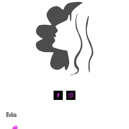
ទីតាំង