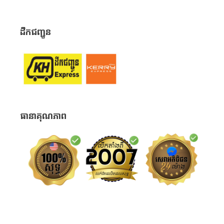
ដឹកជញ្ជូន
ធានាគុណភាព