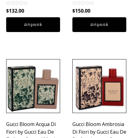
Rated
Rated
$
132.00
$
150.00
0
0
out
out
of
of
ដាក់ចូលថង់
ដាក់ចូលថង់
5
5
Gucci Bloom Acqua Di
Gucci Bloom Ambrosia
Fiori by Gucci Eau De
Di Fiori by Gucci Eau De