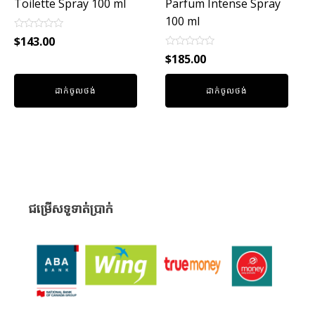
Toilette Spray 100 ml
Parfum Intense Spray
100 ml
Rated
$
143.00
0
Rated
out
$
185.00
0
of
out
5
of
ដាក់ចូលថង់
ដាក់ចូលថង់
5
ជម្រើសទូទាត់ប្រាក់