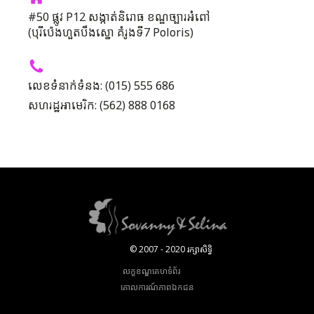
#50 ផ្លូវ P12 សង្កាត់និរោធ ខណ្ឌច្បារអំពៅ
(បុរីប៉េងហួតបឹងស្នោ គំរូងទី7 Poloris)
លេខទំនាក់ទំនង: (015) 555 686
សហរដ្ឋអាមេរិក: (562) 888 0168
© 2007 - 2020 រក្សាសិទ្ធិ
លក្ខខណ្ឌគេហទំព័រ
គោលការណ៍​ភាព​ឯកជន