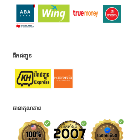
ដឹកជញ្ជូន
ធានាគុណភាព