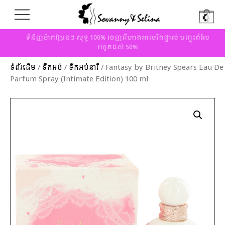
ទំនិញម៉ាកប្រែនៗ សុទ្ធ 100% ចេញពីហាងអាមេរិកផ្ទាល់ បញ្ចុះតំលៃ
រហូតដល់ 50%
ទំព័រដើម
/
ទឹកអប់
/
ទឹកអប់នារី
/ Fantasy by Britney Spears Eau De
Parfum Spray (Intimate Edition) 100 ml