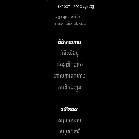
© 2007 - 2020 រក្សាសិទ្ធិ
លក្ខខណ្ឌគេហទំព័រ
គោលការណ៍​ភាព​ឯកជន
ព័ត៌មានហាង
អំពីយើងខ្ញុំ
សំនួរញឹកញាប់
គោលការណ៍ហាង
ការដឹកជញ្ជូន
ផលិតផល
សម្រាប់បុរស
សម្រាប់នារី