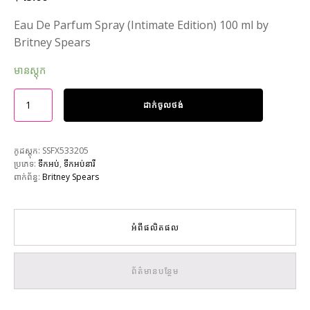
Eau De Parfum Spray (Intimate Edition) 100 ml by
Britney Spears
មានស្តុក
ដាក់ចូលថង់
កូដស្តុក:
SSFX533205
ប្រភេទ:
ទឹកអប់
,
ទឹកអប់នារី
ពាក់ព័ន្ធ:
Britney Spears
អំពីផលិតផល
ព័ត៌មានបន្ថែម