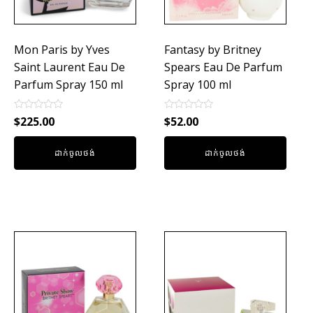
Mon Paris by Yves
Fantasy by Britney
Saint Laurent Eau De
Spears Eau De Parfum
Parfum Spray 150 ml
Spray 100 ml
Rated
Rated
$
225.00
$
52.00
0
0
out
out
of
of
ដាក់ចូលថង់
ដាក់ចូលថង់
5
5