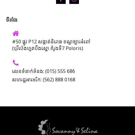
ទីតាំង
#50 ផ្លូវ P12 សង្កាត់និរោធ ខណ្ឌច្បារអំពៅ
(បុរីប៉េងហួតបឹងស្នោ គំរូងទី7 Poloris)
លេខទំនាក់ទំនង: (015) 555 686
សហរដ្ឋអាមេរិក: (562) 888 0168