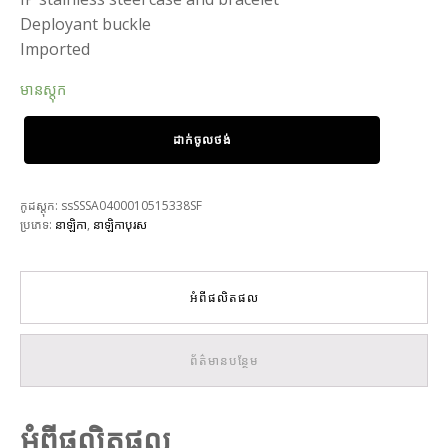
Deployant buckle
Imported
មានស្តុក
ដាក់ចូលថង់
កូដស្តុក:
ssSSSA0400010515338SF
ប្រភេទ:
នាឡិកា
,
នាឡិកាបុរស
អំពីផលិតផល
ព័ត៌មានបន្ថែម
អំពីផលិតផល