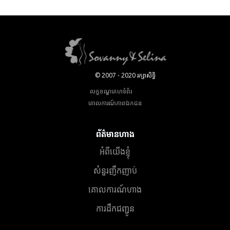
© 2007 - 2020 រក្សាសិទ្ធិ
លក្ខខណ្ឌគេហទំព័រ
គោលការណ៍​ភាព​ឯកជន
ព័ត៌មានហាង
អំពីយើងខ្ញុំ
សំនួរញឹកញាប់
គោលការណ៍ហាង
ការដឹកជញ្ជូន