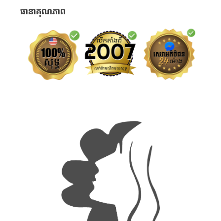
ធានាគុណភាព