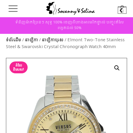
ទំនិញម៉ាកប្រែនៗ សុទ្ធ 100% ចេញពីហាងអាមេរិកផ្ទាល់ បញ្ចុះតំលៃ
រហូតដល់ 50%
ទំព័រដើម
/
នាឡិកា
/
នាឡិកាបុរស
/ Elmont Two-Tone Stainless
Steel & Swarovski Crystal Chronograph Watch 40mm
តំលៃ
ពិសេស!