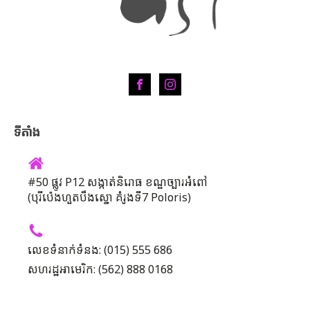
ទីតាំង
#50 ផ្លូវ P12 សង្កាត់និរោធ ខណ្ឌច្បារអំពៅ
(បុរីប៉េងហួតបឹងស្នោ គំរូងទី7 Poloris)
លេខទំនាក់ទំនង: (015) 555 686
សហរដ្ឋអាមេរិក: (562) 888 0168