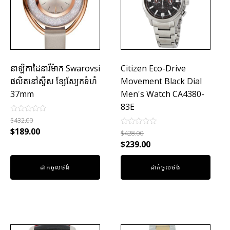
នាឡិកាដៃនារីម៉ាក Swarovsi
Citizen Eco-Drive
ផលិតនៅស្វីស ខ្សែស្បែកទំហំ
Movement Black Dial
37mm
Men's Watch CA4380-
83E
Rated
$
432.00
0
$
189.00
Rated
out
$
428.00
0
of
$
239.00
out
5
of
5
ដាក់ចូលថង់
ដាក់ចូលថង់