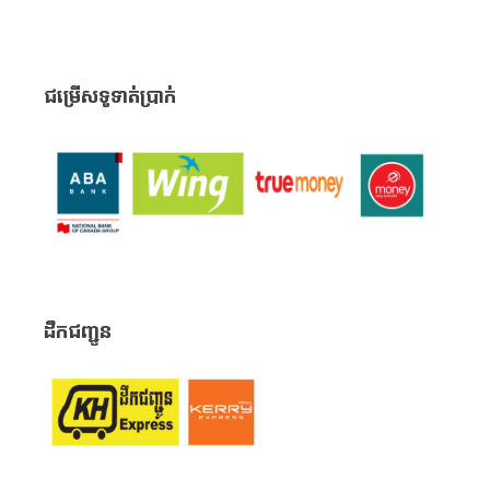
ជម្រើសទូទាត់ប្រាក់
ដឹកជញ្ជូន