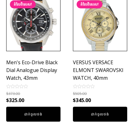
តំលៃពិសេស!
តំលៃពិសេស!
Men's Eco-Drive Black
VERSUS VERSACE
Dial Analogue Display
ELMONT SWAROVSKI
Watch, 43mm
WATCH, 40mm
Rated
Rated
$
373.00
$
505.00
0
0
$
325.00
$
345.00
out
out
of
of
5
5
ដាក់ចូលថង់
ដាក់ចូលថង់