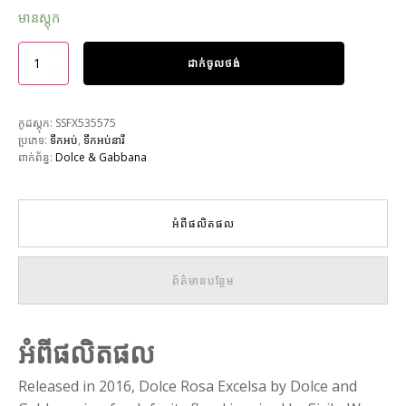
មានស្តុក
ដាក់ចូលថង់
កូដស្តុក:
SSFX535575
ប្រភេទ:
ទឹកអប់
,
ទឹកអប់នារី
ពាក់ព័ន្ធ:
Dolce & Gabbana
អំពីផលិតផល
ព័ត៌មានបន្ថែម
អំពីផលិតផល
Released in 2016, Dolce Rosa Excelsa by Dolce and