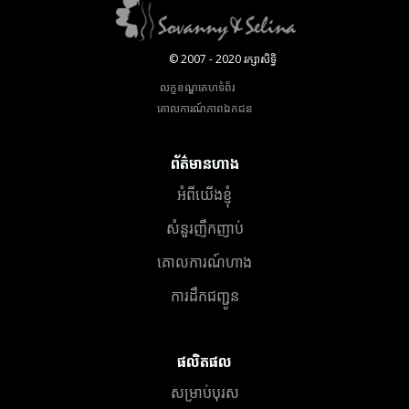
© 2007 - 2020 រក្សាសិទ្ធិ
លក្ខខណ្ឌគេហទំព័រ
គោលការណ៍​ភាព​ឯកជន
ព័ត៌មានហាង
អំពីយើងខ្ញុំ
សំនួរញឹកញាប់
គោលការណ៍ហាង
ការដឹកជញ្ជូន
ផលិតផល
សម្រាប់បុរស