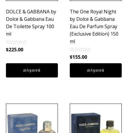
DOLCE & GABBANA by
The One Royal Night
Dolce & Gabbana Eau
by Dolce & Gabbana
De Toilette Spray 100
Eau De Parfum Spray
ml
(Exclusive Edition) 150
ml
Rated
$
225.00
0
Rated
out
$
155.00
0
of
out
5
of
ដាក់ចូលថង់
ដាក់ចូលថង់
5