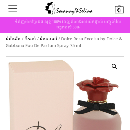
ទំនិញម៉ាកប្រែនៗ សុទ្ធ 100% ចេញពីហាងអាមេរិកផ្ទាល់ បញ្ចុះតំលៃ
រហូតដល់ 50%
ទំព័រដើម
/
ទឹកអប់
/
ទឹកអប់នារី
/ Dolce Rosa Excelsa by Dolce &
Gabbana Eau De Parfum Spray 75 ml