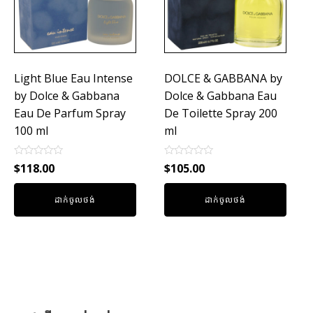
Light Blue Eau Intense
DOLCE & GABBANA by
by Dolce & Gabbana
Dolce & Gabbana Eau
Eau De Parfum Spray
De Toilette Spray 200
100 ml
ml
Rated
Rated
$
118.00
$
105.00
0
0
out
out
of
of
ដាក់ចូលថង់
ដាក់ចូលថង់
5
5