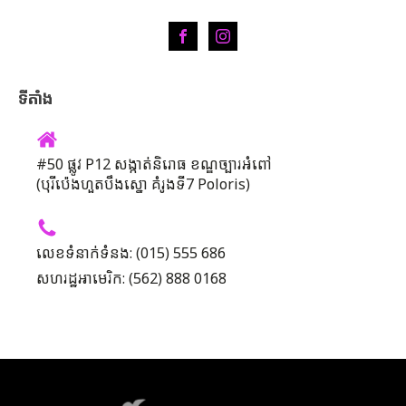
ទីតាំង
#50 ផ្លូវ P12 សង្កាត់និរោធ ខណ្ឌច្បារអំពៅ
(បុរីប៉េងហួតបឹងស្នោ គំរូងទី7 Poloris)
លេខទំនាក់ទំនង: (015) 555 686
សហរដ្ឋអាមេរិក: (562) 888 0168