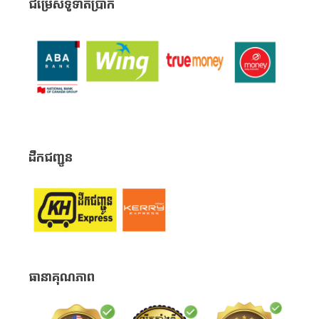
ជម្រើសទូទាត់ប្រាក់
ដឹកជញ្ជូន
ធានាគុណភាព