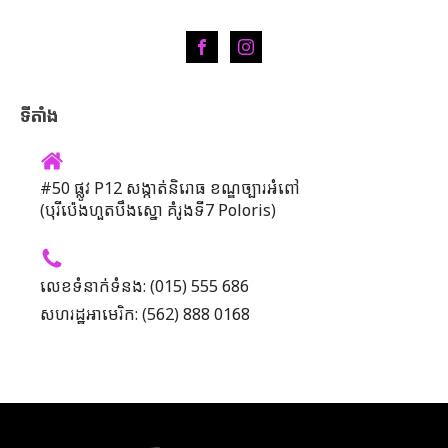
ទីតាំង
#50 ផ្លូវ P12 សង្កាត់និរោធ ខណ្ឌច្បារអំពៅ
(បុរីប៉េងហួតបឹងស្នោ គំរូងទី7 Poloris)
លេខទំនាក់ទំនង: (015) 555 686
សហរដ្ឋអាមេរិក: (562) 888 0168