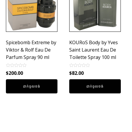
Spicebomb Extreme by
KOURoS Body by Yves
Viktor & Rolf Eau De
Saint Laurent Eau De
Parfum Spray 90 ml
Toilette Spray 100 ml
Rated
Rated
$
200.00
$
82.00
0
0
out
out
of
of
ដាក់ចូលថង់
ដាក់ចូលថង់
5
5