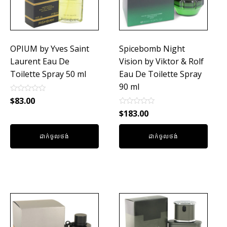
OPIUM by Yves Saint
Spicebomb Night
Laurent Eau De
Vision by Viktor & Rolf
Toilette Spray 50 ml
Eau De Toilette Spray
90 ml
Rated
$
83.00
0
Rated
out
$
183.00
0
of
out
5
of
ដាក់ចូលថង់
ដាក់ចូលថង់
5