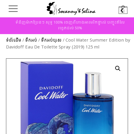
ទំនិញម៉ាកប្រែនៗ សុទ្ធ 100% ចេញពីហាងអាមេរិកផ្ទាល់ បញ្ចុះតំលៃ
រហូតដល់ 50%
ទំព័រដើម
/
ទឹកអប់
/
ទឹកអប់បុរស
/ Cool Water Summer Edition by
Davidoff Eau De Toilette Spray (2019) 125 ml