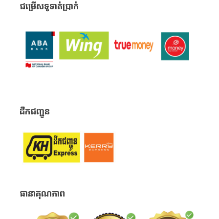
ជម្រើសទូទាត់ប្រាក់
ដឹកជញ្ជូន
ធានាគុណភាព