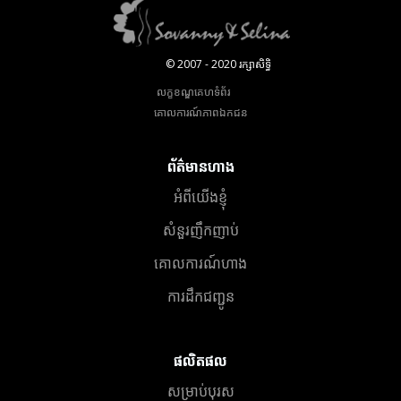
© 2007 - 2020 រក្សាសិទ្ធិ
លក្ខខណ្ឌគេហទំព័រ
គោលការណ៍​ភាព​ឯកជន
ព័ត៌មានហាង
អំពីយើងខ្ញុំ
សំនួរញឹកញាប់
គោលការណ៍ហាង
ការដឹកជញ្ជូន
ផលិតផល
សម្រាប់បុរស