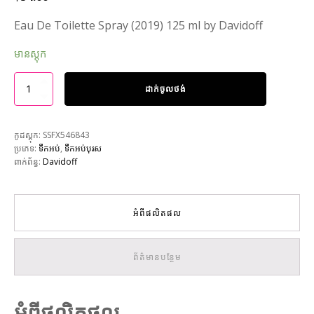
Eau De Toilette Spray (2019) 125 ml by Davidoff
មានស្តុក
ដាក់ចូលថង់
កូដស្តុក:
SSFX546843
ប្រភេទ:
ទឹកអប់
,
ទឹកអប់បុរស
ពាក់ព័ន្ធ:
Davidoff
អំពីផលិតផល
ព័ត៌មានបន្ថែម
អំពីផលិតផល