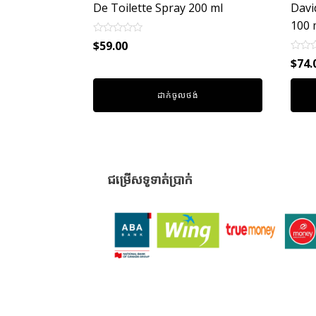
De Toilette Spray 200 ml
Davi
100 
Rated
$
59.00
0
Rated
out
$
74.
0
of
out
5
of
ដាក់ចូលថង់
5
ជម្រើសទូទាត់ប្រាក់