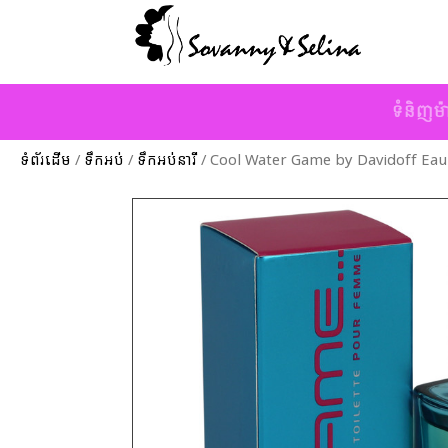
ទំនិញម៉
ទំព័រដើម
/
ទឹកអប់
/
ទឹកអប់នារី
/ Cool Water Game by Davidoff Eau 