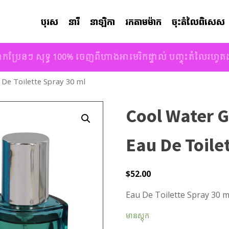
បុរស
នារី
នាឡិកា
រកតាមម៉ាក
ចុះតំលៃពិសេស
ាកប្រែនៗ សុទ្ធ 100% ចេញពីហាងអាមេរិកផ្ទាល់ បញ្ចុះតំលៃរហូ
De Toilette Spray 30 ml
Cool Water 
Eau De Toile
$
52.00
Eau De Toilette Spray 30 m
មានស្តុក