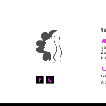
ទីត
#50
អំ
(បុ
លេ
សហ