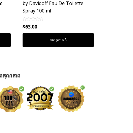
ml
by Davidoff Eau De Toilette
Spray 100 ml
Rated
$
63.00
0
out
of
ដាក់ចូលថង់
5
នាគុណភាព