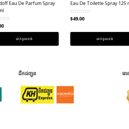
doff Eau De Parfum Spray
Eau De Toilette Spray 125 
ml
Rated
$
49.00
0
out
00
of
5
ដាក់ចូលថង់
ដាក់ចូលថង់
ដឹកជញ្ជូន
ធា