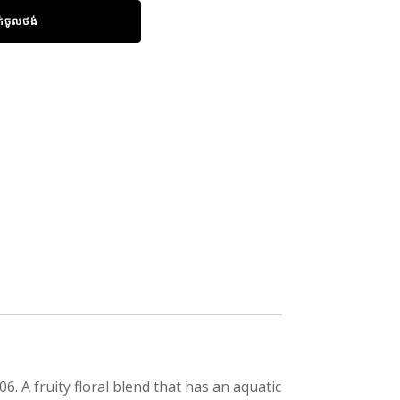
ក់ចូលថង់
. A fruity floral blend that has an aquatic