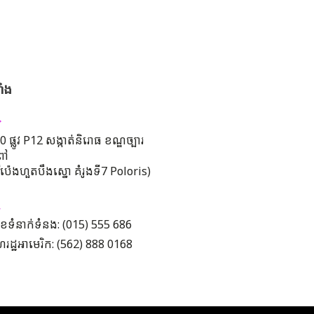
ាំង
 ផ្លូវ P12 សង្កាត់និរោធ ខណ្ឌច្បារ
ពៅ
រីប៉េងហួតបឹងស្នោ គំរូងទី7 Poloris)
ខទំនាក់ទំនង: (015) 555 686
រដ្ឋអាមេរិក: (562) 888 0168