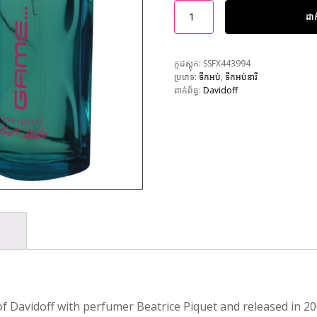
ដា
កូដស្តុក:
SSFX443994
ប្រភេទ:
ទឹកអប់
,
ទឹកអប់នារី
ពាក់ព័ន្ធ:
Davidoff
 Davidoff with perfumer Beatrice Piquet and released in 2006