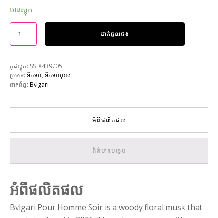
មានស្តុក
ដាក់ចូលថង់
កូដស្តុក:
SSFX439705
ប្រភេទ:
ទឹកអប់
,
ទឹកអប់បុរស
ពាក់ព័ន្ធ:
Bvlgari
អំពីផលិតផល
ព័ត៌មានបន្ថែម
អំពីផលិតផល
Bvlgari Pour Homme Soir is a woody floral musk that