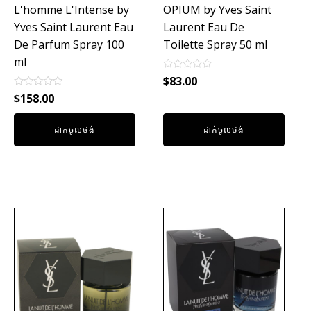
L'homme L'Intense by
OPIUM by Yves Saint
Yves Saint Laurent Eau
Laurent Eau De
De Parfum Spray 100
Toilette Spray 50 ml
ml
Rated
$
83.00
0
Rated
out
$
158.00
0
of
out
5
of
ដាក់ចូលថង់
ដាក់ចូលថង់
5