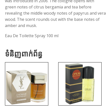
was introduced in 2006. The cologne opens with
green notes of citrus bergamia and tea before
revealing the middle woody notes of papyrus and vera
wood. The scent rounds out with the base notes of
amber and musk.
Eau De Toilette Spray 100 ml
ទំនិញពាក់ព័ន្ធ