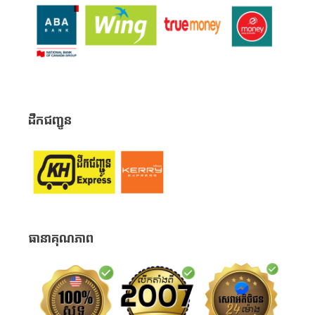
ដឹកជញ្ជូន
ធានាគុណភាព