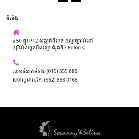
ទីតាំង
#50 ផ្លូវ P12 សង្កាត់និរោធ ខណ្ឌច្បារអំពៅ
(បុរីប៉េងហួតបឹងស្នោ គំរូងទី7 Poloris)
លេខទំនាក់ទំនង: (015) 555 686
សហរដ្ឋអាមេរិក: (562) 888 0168