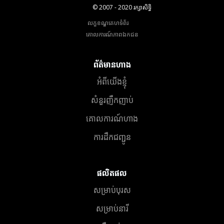
© 2007 - 2020 រក្សាសិទ្ធិ
លក្ខខណ្ឌគេហទំព័រ
គោលការណ៍​ភាព​ឯកជន
ព័ត៌មានហាង
អំពីយើងខ្ញុំ
សំនួរញឹកញាប់
គោលការណ៍ហាង
ការដឹកជញ្ជូន
ផលិតផល
សម្រាប់បុរស
សម្រាប់នារី