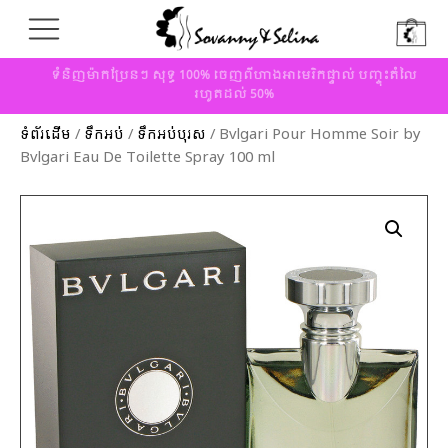
ទំនិញម៉ាកប្រែនៗ សុទ្ធ 100% ចេញពីហាងអាមេរិកផ្ទាល់ បញ្ចុះតំលៃ
រហូតដល់ 50%
ទំព័រដើម
/
ទឹកអប់
/
ទឹកអប់បុរស
/ Bvlgari Pour Homme Soir by
Bvlgari Eau De Toilette Spray 100 ml