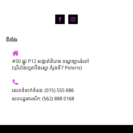
ទីតាំង
#50 ផ្លូវ P12 សង្កាត់និរោធ ខណ្ឌច្បារអំពៅ
(បុរីប៉េងហួតបឹងស្នោ គំរូងទី7 Poloris)
លេខទំនាក់ទំនង: (015) 555 686
សហរដ្ឋអាមេរិក: (562) 888 0168