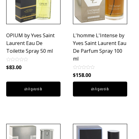
OPIUM by Yves Saint
L'homme L'Intense by
Laurent Eau De
Yves Saint Laurent Eau
Toilette Spray 50 ml
De Parfum Spray 100
ml
Rated
$
83.00
0
Rated
out
$
158.00
0
of
out
5
of
ដាក់ចូលថង់
ដាក់ចូលថង់
5