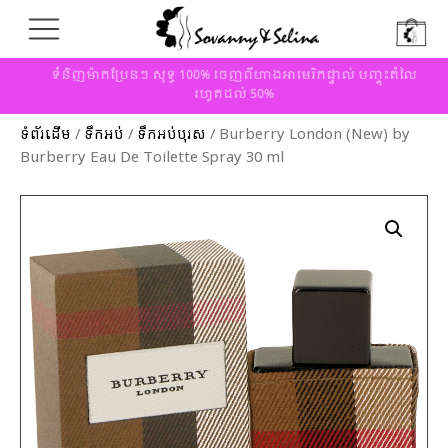
ទំនិញម៉ាកប្រែនៗ សុទ្ធ 100% ចេញពីហាងអាមេរិកផ្ទាល់ បញ្ចុះតំលៃ
រហូតដល់ 50%
ទំព័រដើម
/
ទឹកអប់
/
ទឹកអប់បុរស
/ Burberry London (New) by
Burberry Eau De Toilette Spray 30 ml