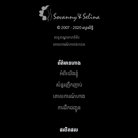
© 2007 - 2020 រក្សាសិទ្ធិ
លក្ខខណ្ឌគេហទំព័រ
គោលការណ៍​ភាព​ឯកជន
ព័ត៌មានហាង
អំពីយើងខ្ញុំ
សំនួរញឹកញាប់
គោលការណ៍ហាង
ការដឹកជញ្ជូន
ផលិតផល