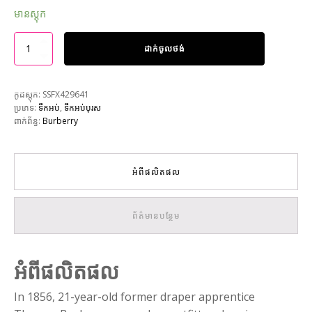
មានស្តុក
ដាក់ចូលថង់
កូដស្តុក:
SSFX429641
ប្រភេទ:
ទឹកអប់
,
ទឹកអប់បុរស
ពាក់ព័ន្ធ:
Burberry
អំពីផលិតផល
ព័ត៌មានបន្ថែម
អំពីផលិតផល
In 1856, 21-year-old former draper apprentice