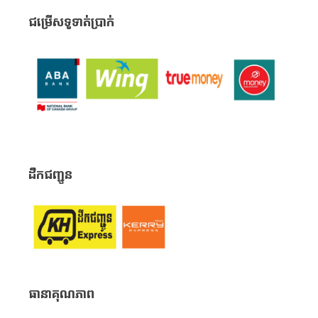
ជម្រើសទូទាត់ប្រាក់
ដឹកជញ្ជូន
ធានាគុណភាព