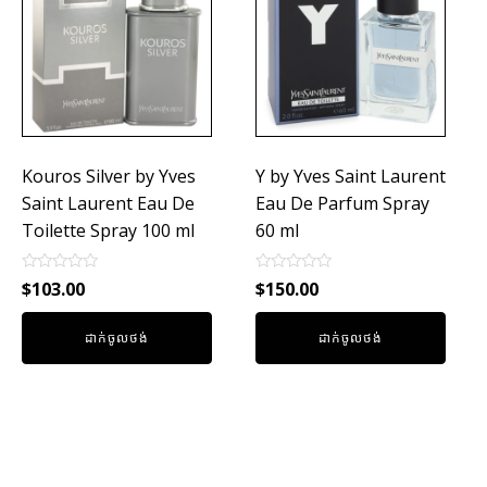
Kouros Silver by Yves
Y by Yves Saint Laurent
Saint Laurent Eau De
Eau De Parfum Spray
Toilette Spray 100 ml
60 ml
Rated
Rated
$
103.00
$
150.00
0
0
out
out
of
of
ដាក់ចូលថង់
ដាក់ចូលថង់
5
5