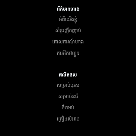
ព័ត៌មានហាង
អំពីយើងខ្ញុំ
សំនួរញឹកញាប់
គោលការណ៍ហាង
ការដឹកជញ្ជូន
ផលិតផល
សម្រាប់បុរស
សម្រាប់នារី
ទឹកអប់
គ្រឿងសំអាង