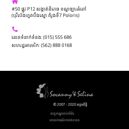
#50 ផ្លូវ P12 សង្កាត់និរោធ ខណ្ឌច្បារអំពៅ
(បុរីប៉េងហួតបឹងស្នោ គំរូងទី7 Poloris)
លេខទំនាក់ទំនង: (015) 555 686
សហរដ្ឋអាមេរិក: (562) 888 0168
© 2007 - 2020 រក្សាសិទ្ធិ
លក្ខខណ្ឌគេហទំព័រ
គោលការណ៍​ភាព​ឯកជន