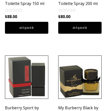
Toilette Spray 150 ml
Toilette Spray 200 ml
Rated
Rated
$
88.00
$
80.00
0
0
out
out
of
of
ដាក់ចូលថង់
ដាក់ចូលថង់
5
5
Burberry Sport by
My Burberry Black by