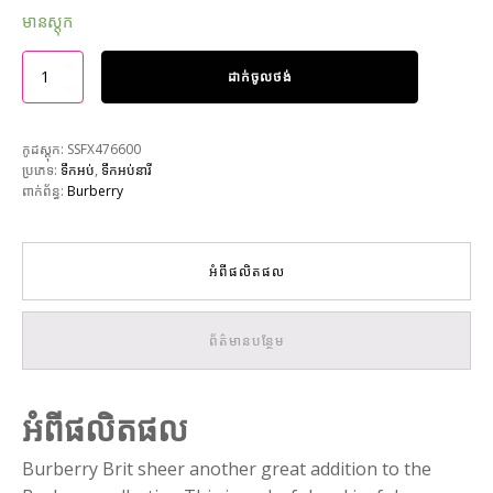
មានស្តុក
ដាក់ចូលថង់
កូដស្តុក:
SSFX476600
ប្រភេទ:
ទឹកអប់
,
ទឹកអប់នារី
ពាក់ព័ន្ធ:
Burberry
អំពីផលិតផល
ព័ត៌មានបន្ថែម
អំពីផលិតផល
Burberry Brit sheer another great addition to the