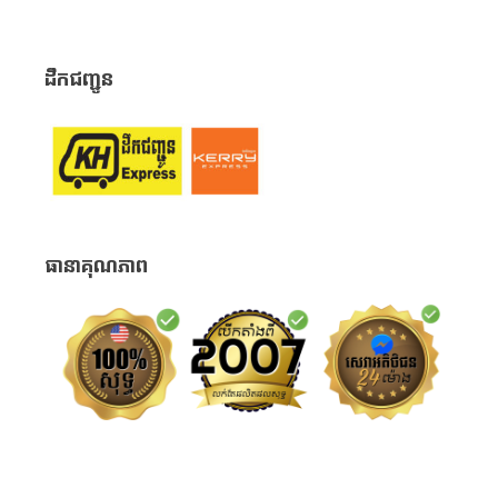
ដឹកជញ្ជូន
ធានាគុណភាព