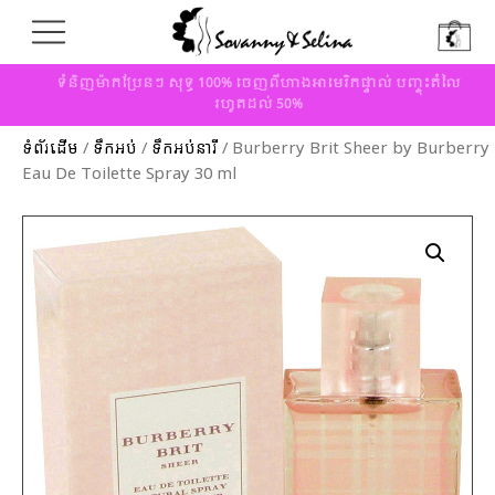
ទំនិញម៉ាកប្រែនៗ សុទ្ធ 100% ចេញពីហាងអាមេរិកផ្ទាល់ បញ្ចុះតំលៃ
រហូតដល់ 50%
ទំព័រដើម
/
ទឹកអប់
/
ទឹកអប់នារី
/ Burberry Brit Sheer by Burberry
Eau De Toilette Spray 30 ml