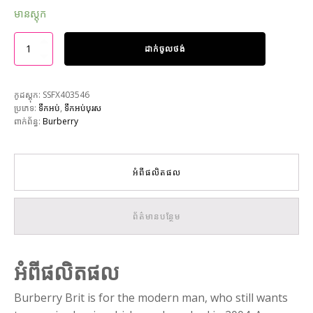
មានស្តុក
ដាក់ចូលថង់
កូដស្តុក:
SSFX403546
ប្រភេទ:
ទឹកអប់
,
ទឹកអប់បុរស
ពាក់ព័ន្ធ:
Burberry
អំពីផលិតផល
ព័ត៌មានបន្ថែម
អំពីផលិតផល
Burberry Brit is for the modern man, who still wants