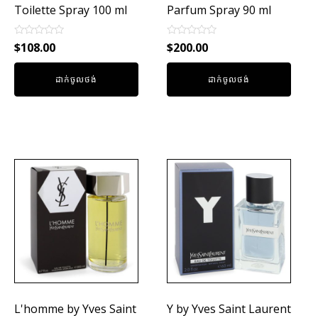
Toilette Spray 100 ml
Parfum Spray 90 ml
Rated
Rated
$
108.00
$
200.00
0
0
out
out
of
of
ដាក់ចូលថង់
ដាក់ចូលថង់
5
5
L'homme by Yves Saint
Y by Yves Saint Laurent