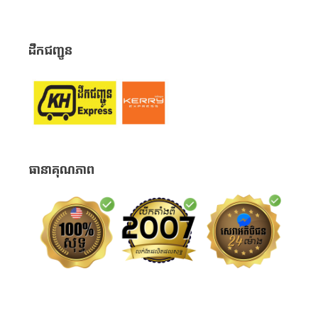
ដឹកជញ្ជូន
ធានាគុណភាព