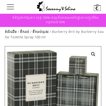
ទំនិញម៉ាកប្រែនៗ សុទ្ធ 100% ចេញពីហាងអាមេរិកផ្ទាល់ បញ្ចុះតំលៃ
រហូតដល់ 50%
ទំព័រដើម
/
ទឹកអប់
/
ទឹកអប់បុរស
/ Burberry Brit by Burberry Eau
De Toilette Spray 100 ml