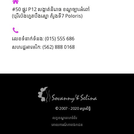
#50 ផ្លូវ P12 សង្កាត់និរោធ ខណ្ឌច្បារអំពៅ
(បុរីប៉េងហួតបឹងស្នោ គំរូងទី7 Poloris)
លេខទំនាក់ទំនង: (015) 555 686
សហរដ្ឋអាមេរិក: (562) 888 0168
© 2007 - 2020 រក្សាសិទ្ធិ
លក្ខខណ្ឌគេហទំព័រ
គោលការណ៍​ភាព​ឯកជន