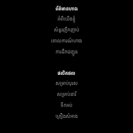
ព័ត៌មានហាង
អំពីយើងខ្ញុំ
សំនួរញឹកញាប់
គោលការណ៍ហាង
ការដឹកជញ្ជូន
ផលិតផល
សម្រាប់បុរស
សម្រាប់នារី
ទឹកអប់
គ្រឿងសំអាង