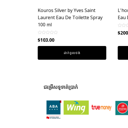
Kouros Silver by Yves Saint
L'ho
Laurent Eau De Toilette Spray
Eau 
100 ml
Rated
$
200
0
Rated
out
$
103.00
0
of
out
5
of
ដាក់ចូលថង់
5
ជម្រើសទូទាត់ប្រាក់