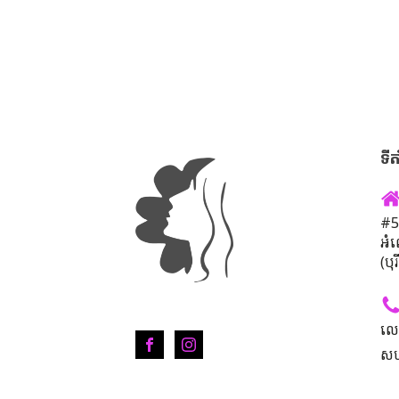
ទីត
#50
អំ
(បុ
លេ
សហ