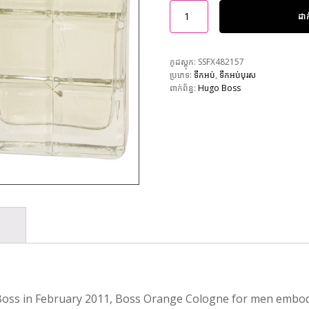
ដា
កូដស្តុក:
SSFX482157
ប្រភេទ:
ទឹកអប់
,
ទឹកអប់បុរស
ពាក់ព័ន្ធ:
Hugo Boss
Boss in February 2011, Boss Orange Cologne for men embod