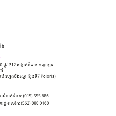
ាំង
 ផ្លូវ P12 សង្កាត់និរោធ ខណ្ឌច្បារ
ពៅ
រីប៉េងហួតបឹងស្នោ គំរូងទី7 Poloris)
ខទំនាក់ទំនង: (015) 555 686
រដ្ឋអាមេរិក: (562) 888 0168