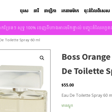
បុរស
នារី
នាឡិកា
រកតាមម៉ាក
ចុះតំលៃពិសេស
ាកប្រែនៗ សុទ្ធ 100% ចេញពីហាងអាមេរិកផ្ទាល់ បញ្ចុះតំលៃរហូ
e Toilette Spray 60 ml
Boss Orange
De Toilette 
$
55.00
Eau De Toilette Spray 60 
មានស្តុក