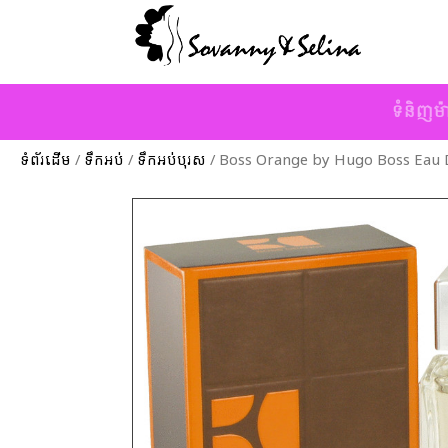
ទំនិញម៉
ទំព័រដើម
/
ទឹកអប់
/
ទឹកអប់បុរស
/ Boss Orange by Hugo Boss Eau D