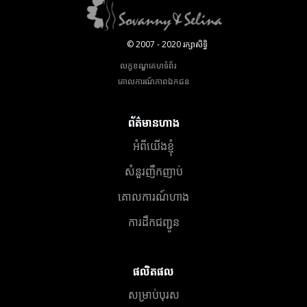
© 2007 - 2020 រក្សាសិទ្ធិ
លក្ខខណ្ឌគេហទំព័រ
គោលការណ៍​ភាព​ឯកជន
ព័ត៌មានហាង
អំពីយើងខ្ញុំ
សំនួរញឹកញាប់
គោលការណ៍ហាង
ការដឹកជញ្ជូន
ផលិតផល
សម្រាប់បុរស