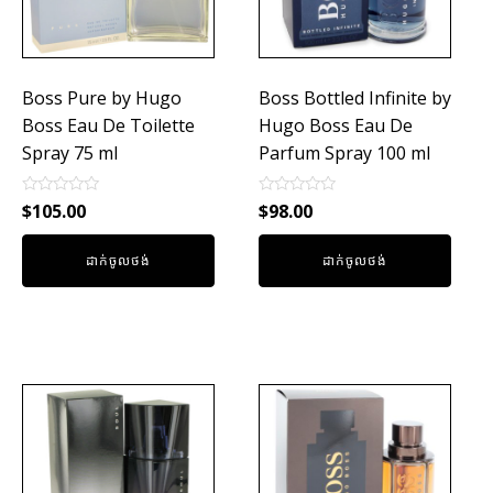
Boss Pure by Hugo
Boss Bottled Infinite by
Boss Eau De Toilette
Hugo Boss Eau De
Spray 75 ml
Parfum Spray 100 ml
Rated
Rated
$
105.00
$
98.00
0
0
out
out
of
of
ដាក់ចូលថង់
ដាក់ចូលថង់
5
5