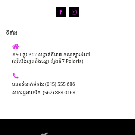
ទីតាំង
#50 ផ្លូវ P12 សង្កាត់និរោធ ខណ្ឌច្បារអំពៅ
(បុរីប៉េងហួតបឹងស្នោ គំរូងទី7 Poloris)
លេខទំនាក់ទំនង: (015) 555 686
សហរដ្ឋអាមេរិក: (562) 888 0168