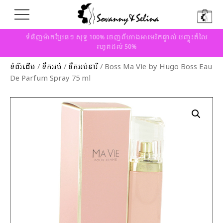
ទំនិញម៉ាកប្រែនៗ សុទ្ធ 100% ចេញពីហាងអាមេរិកផ្ទាល់ បញ្ចុះតំលៃ
រហូតដល់ 50%
ទំព័រដើម
/
ទឹកអប់
/
ទឹកអប់នារី
/ Boss Ma Vie by Hugo Boss Eau
De Parfum Spray 75 ml