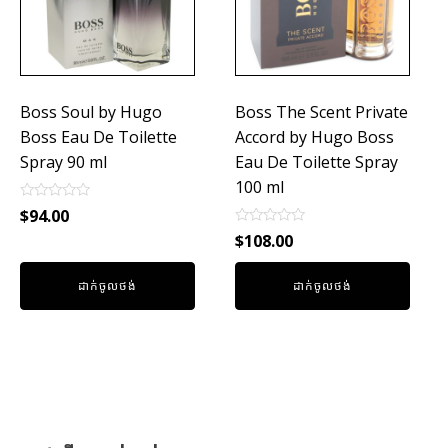
Boss Soul by Hugo
Boss The Scent Private
Boss Eau De Toilette
Accord by Hugo Boss
Spray 90 ml
Eau De Toilette Spray
100 ml
Rated
$
94.00
0
Rated
out
$
108.00
0
of
out
5
of
ដាក់ចូលថង់
ដាក់ចូលថង់
5