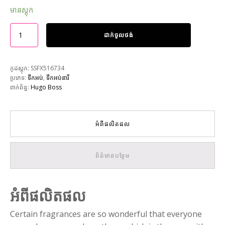
មានស្តុក
ដាក់ចូលថង់
កូដស្តុក:
SSFX516734
ប្រភេទ:
ទឹកអប់
,
ទឹកអប់នារី
ពាក់ព័ន្ធ:
Hugo Boss
អំពីផលិតផល
ព័ត៌មានបន្ថែម
អំពីផលិតផល
Certain fragrances are so wonderful that everyone