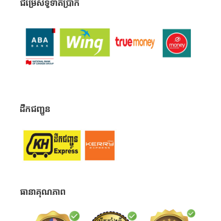
ជម្រើសទូទាត់ប្រាក់
ដឹកជញ្ជូន
ធានាគុណភាព