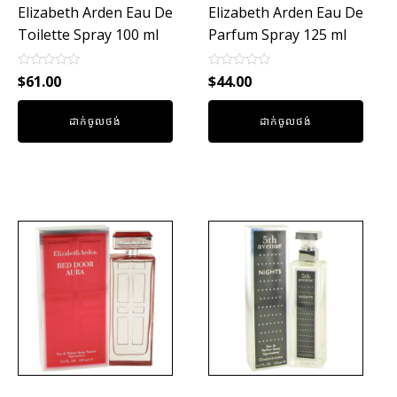
Elizabeth Arden Eau De
Elizabeth Arden Eau De
Toilette Spray 100 ml
Parfum Spray 125 ml
Rated
Rated
$
61.00
$
44.00
0
0
out
out
of
of
ដាក់ចូលថង់
ដាក់ចូលថង់
5
5