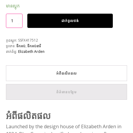
មានស្តុក
ដាក់ចូលថង់
កូដស្តុក:
SSFX417512
ប្រភេទ:
ទឹកអប់
,
ទឹកអប់នារី
ពាក់ព័ន្ធ:
Elizabeth Arden
អំពីផលិតផល
ព័ត៌មានបន្ថែម
អំពីផលិតផល
Launched by the design house of Elizabeth Arden in