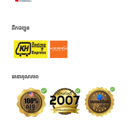
ដឹកជញ្ជូន
ធានាគុណភាព