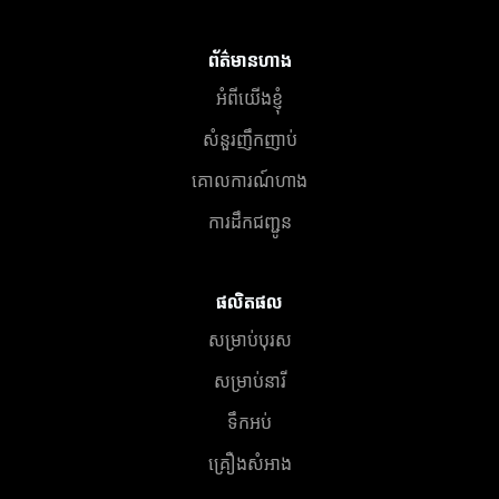
ព័ត៌មានហាង
អំពីយើងខ្ញុំ
សំនួរញឹកញាប់
គោលការណ៍ហាង
ការដឹកជញ្ជូន
ផលិតផល
សម្រាប់បុរស
សម្រាប់នារី
ទឹកអប់
គ្រឿងសំអាង