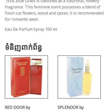
1934, Blue Grass is classified as a luxurious, flowery
fragrance. This feminine scent possesses a blend of
fresh cut flowers, wood and spices. It is recommended
for romantic wear.
Eau De Parfum Spray 100 ml
ទំនិញពាក់ព័ន្ធ
RED DOOR by
SPLENDOR by