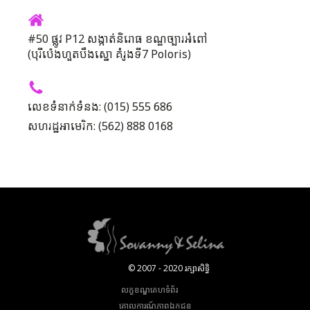
#50 ផ្លូវ P12 សង្កាត់និរោធ ខណ្ឌច្បារអំពៅ
(បុរីប៉េងហួតបឹងស្នោ គំរូងទី7 Poloris)
លេខទំនាក់ទំនង: (015) 555 686
សហរដ្ឋអាមេរិក: (562) 888 0168
© 2007 - 2020 រក្សាសិទ្ធិ
លក្ខខណ្ឌគេហទំព័រ
គោលការណ៍​ភាព​ឯកជន