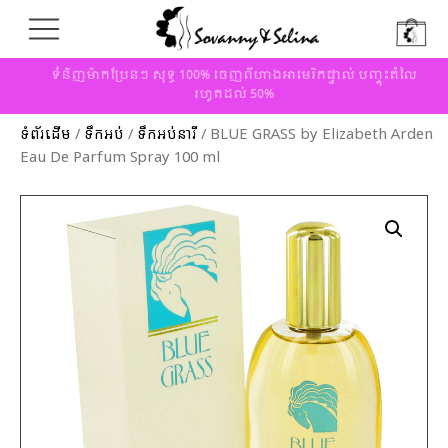
ទំនិញម៉ាកប្រែនៗ សុទ្ធ 100% ចេញពីហាងអាមេរិកផ្ទាល់ បញ្ចុះតំលៃ
រហូតដល់ 50%
ទំព័រដើម
/
ទឹកអប់
/
ទឹកអប់នារី
/ BLUE GRASS by Elizabeth Arden
Eau De Parfum Spray 100 ml