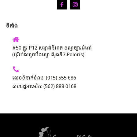
ទីតាំង
#50 ផ្លូវ P12 សង្កាត់និរោធ ខណ្ឌច្បារអំពៅ
(បុរីប៉េងហួតបឹងស្នោ គំរូងទី7 Poloris)
លេខទំនាក់ទំនង: (015) 555 686
សហរដ្ឋអាមេរិក: (562) 888 0168