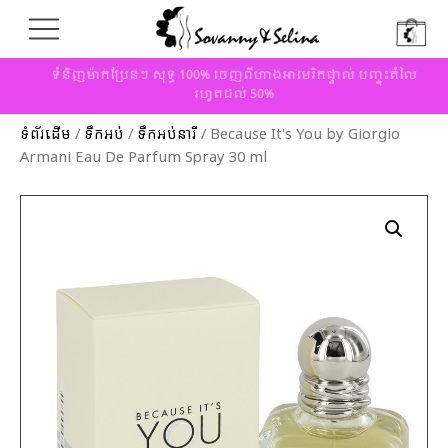
ទំនិញម៉ាកប្រែនៗ សុទ្ធ 100% ចេញពីហាងអាមេរិកផ្ទាល់ បញ្ចុះតំលៃ
រហូតដល់ 50%
ទំព័រដើម
/
ទឹកអប់
/
ទឹកអប់នារី
/ Because It's You by Giorgio
Armani Eau De Parfum Spray 30 ml