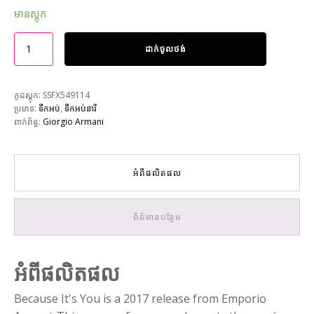
មានស្តុក
ដាក់ចូលថង់
កូដស្តុក:
SSFX549114
ប្រភេទ:
ទឹកអប់
,
ទឹកអប់នារី
ពាក់ព័ន្ធ:
Giorgio Armani
អំពីផលិតផល
ព័ត៌មានបន្ថែម
អំពីផលិតផល
Because It's You is a 2017 release from Emporio