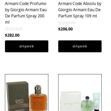
Armani Code Profumo
Armani Code Absolu by
by Giorgio Armani Eau
Giorgio Armani Eau De
De Parfum Spray 200
Parfum Spray 109 ml
ml
Rated
$
206.00
0
Rated
out
$
282.00
0
of
out
5
of
ដាក់ចូលថង់
ដាក់ចូលថង់
5