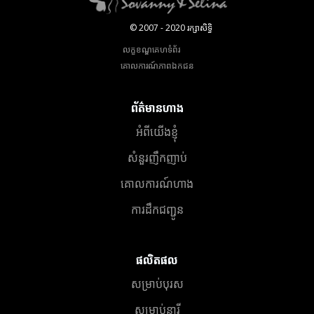
© 2007 - 2020 រក្សាសិទ្ធិ
លក្ខខណ្ឌគេហទំព័រ
គោលការណ៍​ភាព​ឯកជន
ព័ត៌មានហាង
អំពីយើងខ្ញុំ
សំនួរញឹកញាប់
គោលការណ៍ហាង
ការដឹកជញ្ជូន
ផលិតផល
សម្រាប់បុរស
សម្រាប់នារី