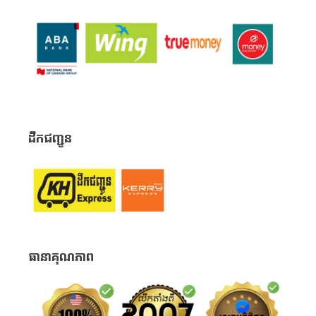
ដឹកជញ្ជូន
ធានាគុណភាព