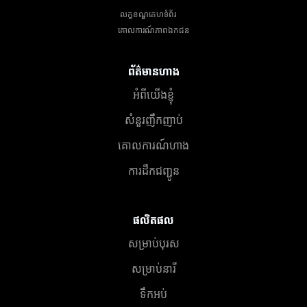
លក្ខខណ្ឌគេហទំព័រ
គោលការណ៍​ភាព​ឯកជន
ព័ត៌មានហាង
អំពីយើងខ្ញុំ
សំនួរញឹកញាប់
គោលការណ៍ហាង
ការដឹកជញ្ជូន
ផលិតផល
សម្រាប់បុរស
សម្រាប់នារី
ទឹកអប់