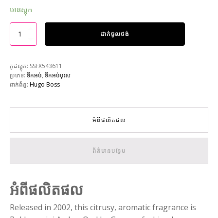
មានស្តុក
ដាក់ចូលថង់
កូដស្តុក:
SSFX543611
ប្រភេទ:
ទឹកអប់
,
ទឹកអប់បុរស
ពាក់ព័ន្ធ:
Hugo Boss
អំពីផលិតផល
ព័ត៌មានបន្ថែម
អំពីផលិតផល
Released in 2002, this citrusy, aromatic fragrance is