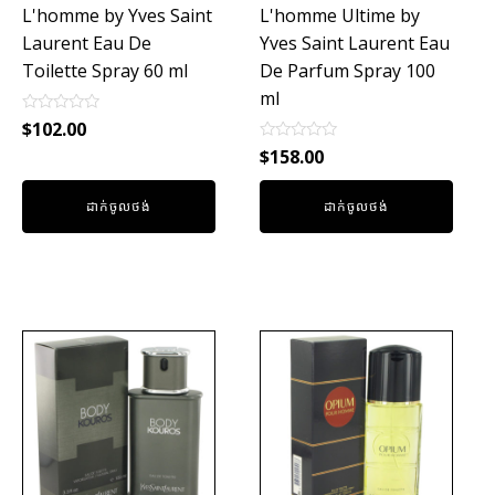
L'homme by Yves Saint
L'homme Ultime by
Laurent Eau De
Yves Saint Laurent Eau
Toilette Spray 60 ml
De Parfum Spray 100
ml
Rated
$
102.00
0
Rated
out
$
158.00
0
of
out
5
of
ដាក់ចូលថង់
ដាក់ចូលថង់
5