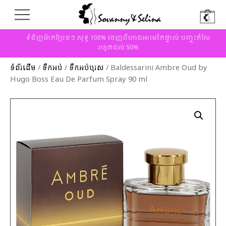
ទំនិញម៉ាកប្រែនៗ សុទ្ធ 100% ចេញពីហាងអាមេរិកផ្ទាល់ បញ្ចុះតំលៃ
រហូតដល់ 50%
ទំព័រដើម
/
ទឹកអប់
/
ទឹកអប់បុរស
/ Baldessarini Ambre Oud by
Hugo Boss Eau De Parfum Spray 90 ml