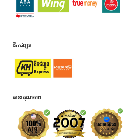
ដឹកជញ្ជូន
ធានាគុណភាព