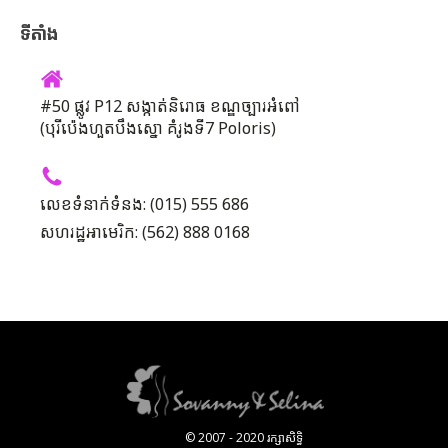
ទីតាំង
#50 ផ្លូវ P12 សង្កាត់និរោធ ខណ្ឌច្បារអំពៅ
(បុរីប៉េងហួតបឹងស្នោ គំរូងទី7 Poloris)
លេខទំនាក់ទំនង: (015) 555 686
សហរដ្ឋអាមេរិក: (562) 888 0168
© 2007 - 2020 រក្សាសិទ្ធិ