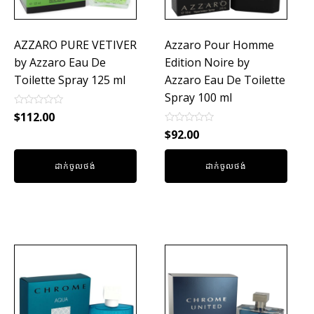
AZZARO PURE VETIVER
Azzaro Pour Homme
by Azzaro Eau De
Edition Noire by
Toilette Spray 125 ml
Azzaro Eau De Toilette
Spray 100 ml
Rated
$
112.00
0
Rated
out
$
92.00
0
of
out
5
of
ដាក់ចូលថង់
ដាក់ចូលថង់
5