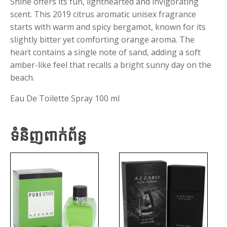
Shine offers its fun, lighthearted and invigorating
scent. This 2019 citrus aromatic unisex fragrance
starts with warm and spicy bergamot, known for its
slightly bitter yet comforting orange aroma. The
heart contains a single note of sand, adding a soft
amber-like feel that recalls a bright sunny day on the
beach.
Eau De Toilette Spray 100 ml
ទំនិញពាក់ព័ន្ធ