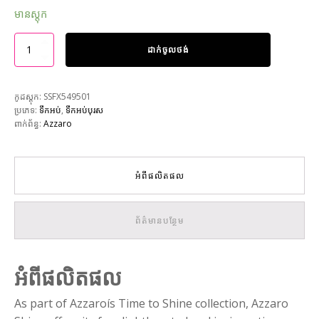
មានស្តុក
ដាក់ចូលថង់
កូដស្តុក:
SSFX549501
ប្រភេទ:
ទឹកអប់
,
ទឹកអប់បុរស
ពាក់ព័ន្ធ:
Azzaro
អំពីផលិតផល
ព័ត៌មានបន្ថែម
អំពីផលិតផល
As part of Azzaroís Time to Shine collection, Azzaro