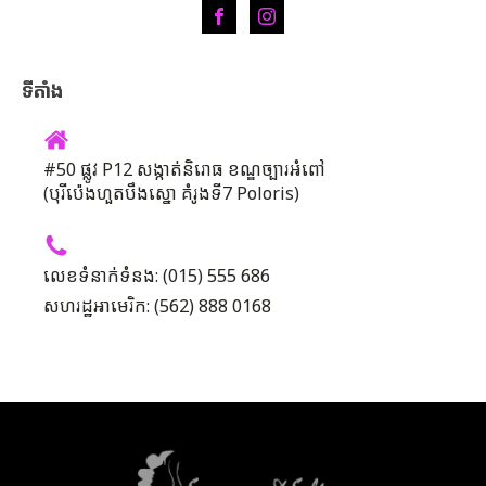
ទីតាំង
#50 ផ្លូវ P12 សង្កាត់និរោធ ខណ្ឌច្បារអំពៅ
(បុរីប៉េងហួតបឹងស្នោ គំរូងទី7 Poloris)
លេខទំនាក់ទំនង: (015) 555 686
សហរដ្ឋអាមេរិក: (562) 888 0168