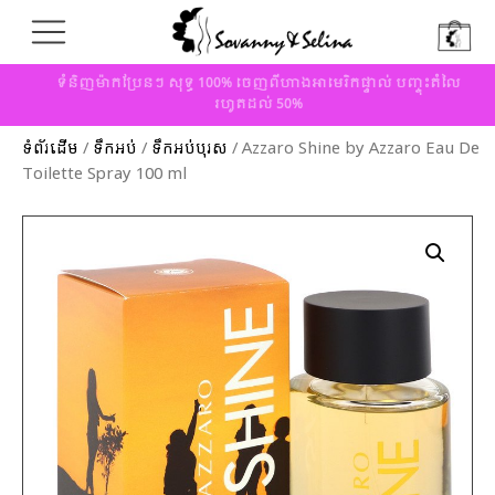
ទំនិញម៉ាកប្រែនៗ សុទ្ធ 100% ចេញពីហាងអាមេរិកផ្ទាល់ បញ្ចុះតំលៃ
រហូតដល់ 50%
ទំព័រដើម
/
ទឹកអប់
/
ទឹកអប់បុរស
/ Azzaro Shine by Azzaro Eau De
Toilette Spray 100 ml