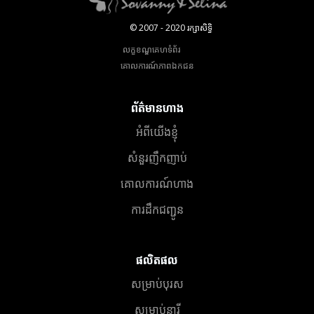
© 2007 - 2020 រក្សាសិទ្ធិ
លក្ខខណ្ឌគេហទំព័រ
គោលការណ៍​ភាព​ឯកជន
ព័ត៌មានហាង
អំពីយើងខ្ញុំ
សំនួរញឹកញាប់
គោលការណ៍ហាង
ការដឹកជញ្ជូន
ផលិតផល
សម្រាប់បុរស
សម្រាប់នារី