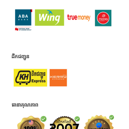
ដឹកជញ្ជូន
ធានាគុណភាព