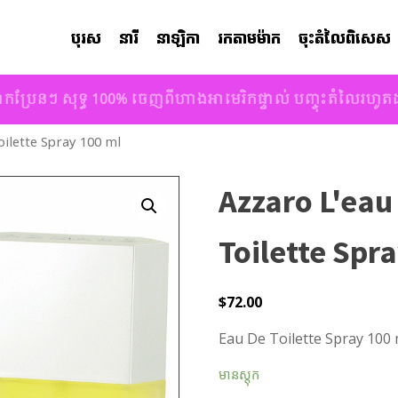
បុរស
នារី
នាឡិកា
រកតាមម៉ាក
ចុះតំលៃពិសេស
ាកប្រែនៗ សុទ្ធ 100% ចេញពីហាងអាមេរិកផ្ទាល់ បញ្ចុះតំលៃរហូ
oilette Spray 100 ml
Azzaro L'eau
Toilette Spr
$
72.00
Eau De Toilette Spray 100 
មានស្តុក