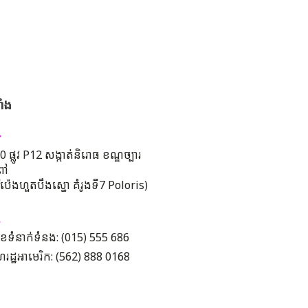
ាំង
 ផ្លូវ P12 សង្កាត់និរោធ ខណ្ឌច្បារ
ពៅ
រីប៉េងហួតបឹងស្នោ គំរូងទី7 Poloris)
ខទំនាក់ទំនង: (015) 555 686
រដ្ឋអាមេរិក: (562) 888 0168