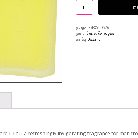
ដា
កូដស្តុក:
SSFX500626
ប្រភេទ:
ទឹកអប់
,
ទឹកអប់បុរស
ពាក់ព័ន្ធ:
Azzaro
ro L'Eau, a refreshingly invigorating fragrance for men fr