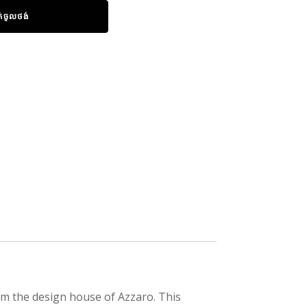
ក់ចូលថង់
om the design house of Azzaro. This