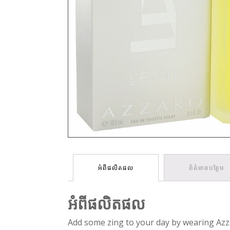
អំពីផលិតផល
ព័ត៌មានបន្ថែម
អំពីផលិតផល
Add some zing to your day by wearing Azza