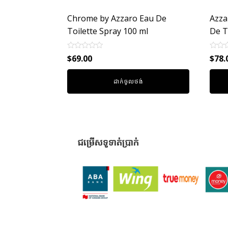
Chrome by Azzaro Eau De
Azza
Toilette Spray 100 ml
De T
Rated
Rated
$
69.00
$
78.
0
0
out
out
of
of
ដាក់ចូលថង់
5
5
ជម្រើសទូទាត់ប្រាក់