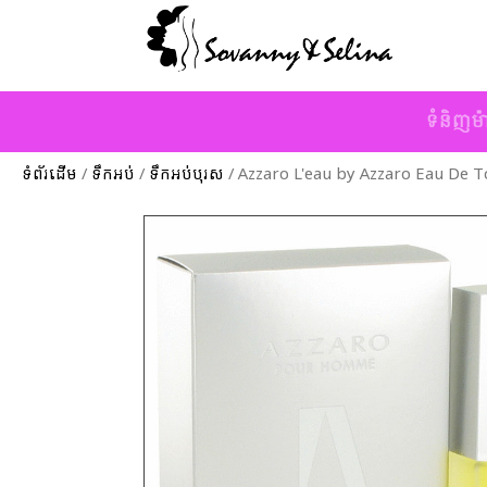
ទំនិញម៉
ទំព័រដើម
/
ទឹកអប់
/
ទឹកអប់បុរស
/ Azzaro L'eau by Azzaro Eau De T