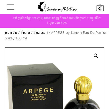
ទំនិញម៉ាកប្រែនៗ សុទ្ធ 100% ចេញពីហាងអាមេរិកផ្ទាល់ បញ្ចុះតំលៃ
រហូតដល់ 50%
ទំព័រដើម
/
ទឹកអប់
/
ទឹកអប់នារី
/ ARPEGE by Lanvin Eau De Parfum
Spray 100 ml