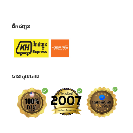
ដឹកជញ្ជូន
ធានាគុណភាព