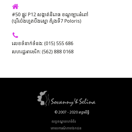
#50 ផ្លូវ P12 សង្កាត់និរោធ ខណ្ឌច្បារអំពៅ
(បុរីប៉េងហួតបឹងស្នោ គំរូងទី7 Poloris)
លេខទំនាក់ទំនង: (015) 555 686
សហរដ្ឋអាមេរិក: (562) 888 0168
© 2007 - 2020 រក្សាសិទ្ធិ
លក្ខខណ្ឌគេហទំព័រ
គោលការណ៍​ភាព​ឯកជន