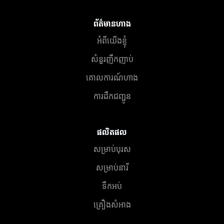
ព័ត៌មានហាង
អំពីយើងខ្ញុំ
សំនួរញឹកញាប់
គោលការណ៍ហាង
ការដឹកជញ្ជូន
ផលិតផល
សម្រាប់បុរស
សម្រាប់នារី
ទឹកអប់
គ្រឿងសំអាង