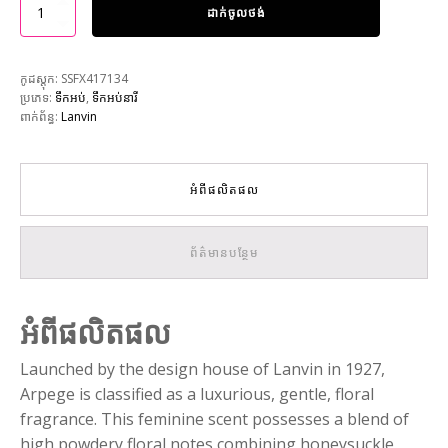
ដាក់ចូលថង់
កូដស្តុក:
SSFX417134
ប្រភេទ:
ទឹកអប់
,
ទឹកអប់នារី
ពាក់ព័ន្ធ:
Lanvin
អំពីផលិតផល
ព័ត៌មានបន្ថែម
អំពីផលិតផល
Launched by the design house of Lanvin in 1927,
Arpege is classified as a luxurious, gentle, floral
fragrance. This feminine scent possesses a blend of
high powdery floral notes combining honeysuckle,