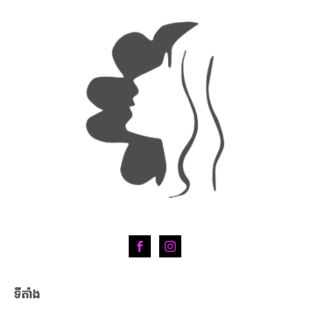
ទីតាំង