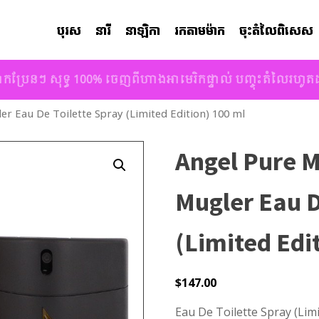
បុរស
នារី
នាឡិកា
រកតាមម៉ាក
ចុះតំលៃពិសេស
ាកប្រែនៗ សុទ្ធ 100% ចេញពីហាងអាមេរិកផ្ទាល់ បញ្ចុះតំលៃរហូ
er Eau De Toilette Spray (Limited Edition) 100 ml
Angel Pure M
Mugler Eau D
(Limited Edi
$
147.00
Eau De Toilette Spray (Lim