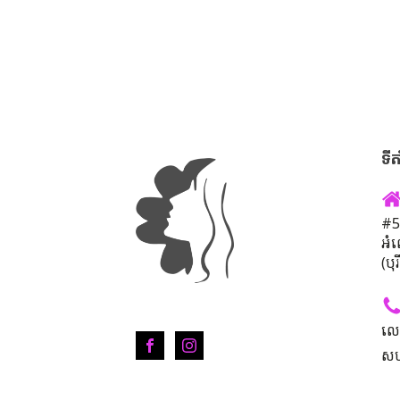
ទីត
#50
អំ
(បុ
លេ
សហ