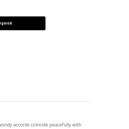
ក់ចូលថង់
woody accords coincide peacefully with