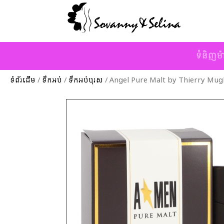
ទំនិញម៉
ទំព័រដើម
/
ទឹកអប់
/
ទឹកអប់បុរស
/ Angel Pure Malt by Thierry Mugl