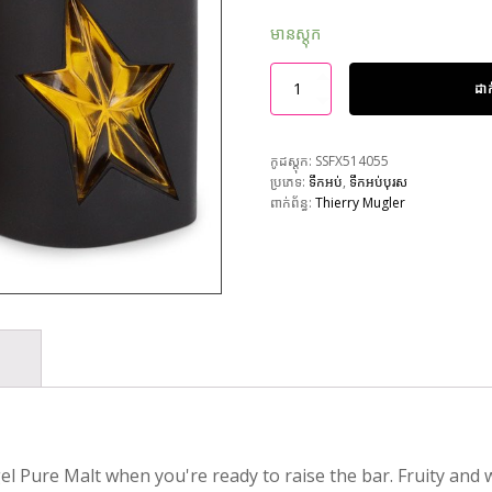
មានស្តុក
ដា
កូដស្តុក:
SSFX514055
ប្រភេទ:
ទឹកអប់
,
ទឹកអប់បុរស
ពាក់ព័ន្ធ:
Thierry Mugler
el Pure Malt when you're ready to raise the bar. Fruity and 