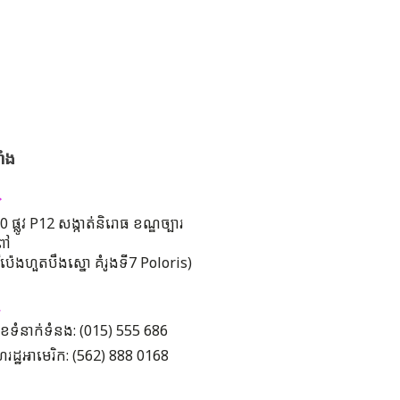
ាំង
 ផ្លូវ P12 សង្កាត់និរោធ ខណ្ឌច្បារ
ពៅ
រីប៉េងហួតបឹងស្នោ គំរូងទី7 Poloris)
ខទំនាក់ទំនង: (015) 555 686
រដ្ឋអាមេរិក: (562) 888 0168