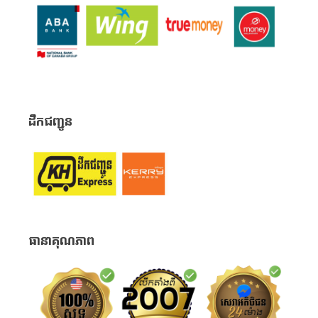
ដឹកជញ្ជូន
ធានាគុណភាព