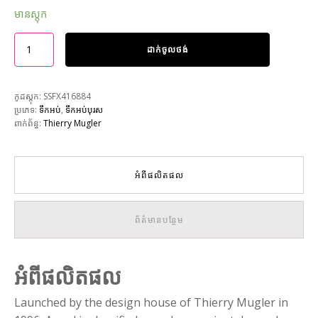
មានស្តុក
ដាក់ចូលថង់
កូដស្តុក:
SSFX416884
ប្រភេទ:
ទឹកអប់
,
ទឹកអប់បុរស
ពាក់ព័ន្ធ:
Thierry Mugler
អំពីផលិតផល
ព័ត៌មានបន្ថែម
អំពីផលិតផល
Launched by the design house of Thierry Mugler in