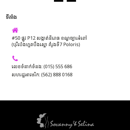
ទីតាំង
#50 ផ្លូវ P12 សង្កាត់និរោធ ខណ្ឌច្បារអំពៅ
(បុរីប៉េងហួតបឹងស្នោ គំរូងទី7 Poloris)
លេខទំនាក់ទំនង: (015) 555 686
សហរដ្ឋអាមេរិក: (562) 888 0168