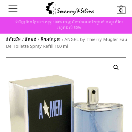
ទំនិញម៉ាកប្រែនៗ សុទ្ធ 100% ចេញពីហាងអាមេរិកផ្ទាល់ បញ្ចុះតំលៃ
រហូតដល់ 50%
ទំព័រដើម
/
ទឹកអប់
/
ទឹកអប់បុរស
/ ANGEL by Thierry Mugler Eau
De Toilette Spray Refill 100 ml