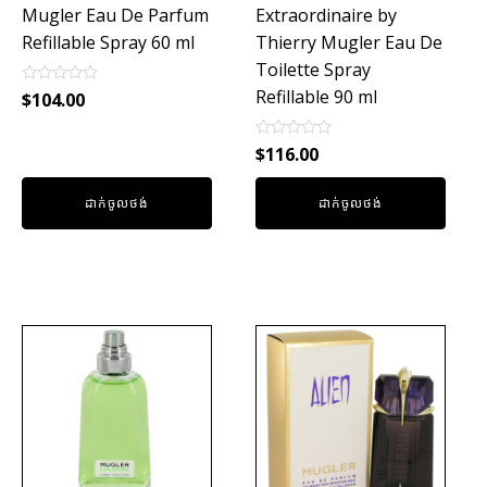
Mugler Eau De Parfum
Extraordinaire by
Refillable Spray 60 ml
Thierry Mugler Eau De
Toilette Spray
Refillable 90 ml
Rated
$
104.00
0
out
of
Rated
$
116.00
5
0
out
of
ដាក់ចូលថង់
ដាក់ចូលថង់
5