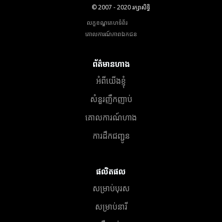
© 2007 - 2020 រក្សាសិទ្ធិ
លក្ខខណ្ឌគេហទំព័រ
គោលការណ៍​ភាព​ឯកជន
ព័ត៌មានហាង
អំពីយើងខ្ញុំ
សំនួរញឹកញាប់
គោលការណ៍ហាង
ការដឹកជញ្ជូន
ផលិតផល
សម្រាប់បុរស
សម្រាប់នារី