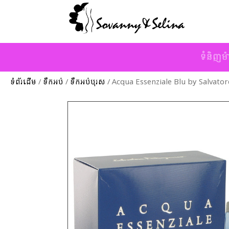
ទំនិញម៉
ទំព័រដើម
/
ទឹកអប់
/
ទឹកអប់បុរស
/ Acqua Essenziale Blu by Salvato