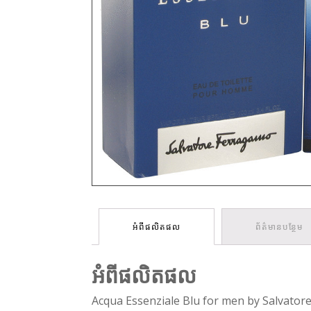
អំពីផលិតផល
ព័ត៌មានបន្ថែម
អំពីផលិតផល
Acqua Essenziale Blu for men by Salvator