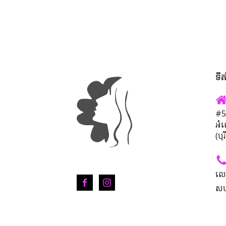
ទីត
#50
អំ
(បុ
លេ
សហ