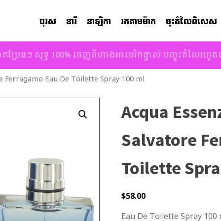
បុរស
នារី
នាឡិកា
រកតាមម៉ាក
ចុះតំលៃពិសេស
ាកប្រែនៗ សុទ្ធ 100% ចេញពីហាងអាមេរិកផ្ទាល់ បញ្ចុះតំលៃរហូ
re Ferragamo Eau De Toilette Spray 100 ml
Acqua Essenz
Salvatore F
Toilette Spr
$
58.00
Eau De Toilette Spray 100