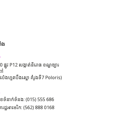
ាំង
 ផ្លូវ P12 សង្កាត់និរោធ ខណ្ឌច្បារ
ពៅ
រីប៉េងហួតបឹងស្នោ គំរូងទី7 Poloris)
ខទំនាក់ទំនង: (015) 555 686
រដ្ឋអាមេរិក: (562) 888 0168