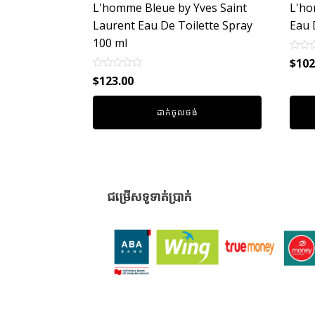
L'homme Bleue by Yves Saint
L'ho
Laurent Eau De Toilette Spray
Eau 
100 ml
Rated
$
102
0
Rated
out
$
123.00
0
of
out
5
of
ដាក់ចូលថង់
5
ជម្រើសទូទាត់ប្រាក់