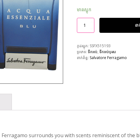
មានស្តុក
ដា
កូដស្តុក:
SSFX515193
ប្រភេទ:
ទឹកអប់
,
ទឹកអប់បុរស
ពាក់ព័ន្ធ:
Salvatore Ferragamo
e Ferragamo surrounds you with scents reminiscent of the b