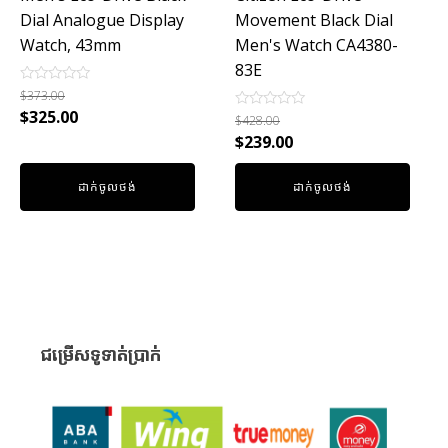
Dial Analogue Display
Movement Black Dial
Watch, 43mm
Men's Watch CA4380-
83E
Rated
$
373.00
0
$
325.00
Rated
out
$
428.00
0
of
$
239.00
out
5
of
5
ដាក់ចូលថង់
ដាក់ចូលថង់
ជម្រើសទូទាត់ប្រាក់