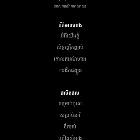
គោលការណ៍​ភាព​ឯកជន
ព័ត៌មានហាង
អំពីយើងខ្ញុំ
សំនួរញឹកញាប់
គោលការណ៍ហាង
ការដឹកជញ្ជូន
ផលិតផល
សម្រាប់បុរស
សម្រាប់នារី
ទឹកអប់
គ្រឿងសំអាង