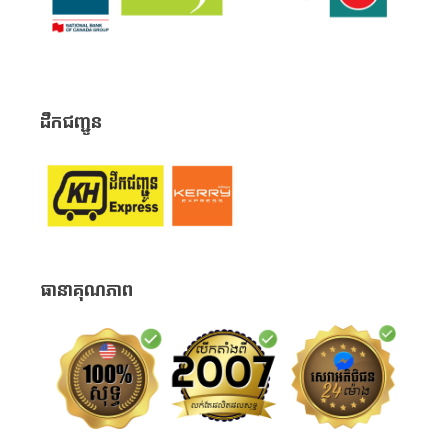
ដឹកជញ្ជូន
ធានាគុណភាព