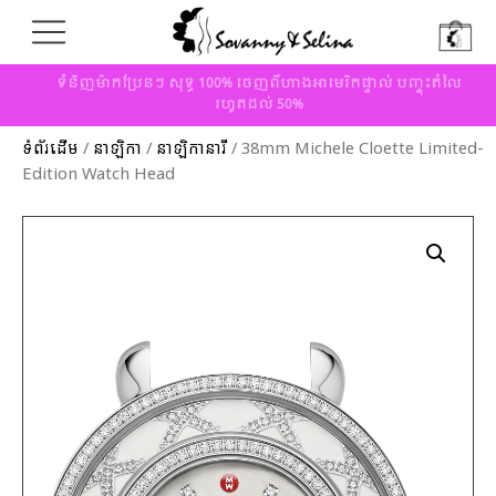
ទំនិញម៉ាកប្រែនៗ សុទ្ធ 100% ចេញពីហាងអាមេរិកផ្ទាល់ បញ្ចុះតំលៃ
រហូតដល់ 50%
ទំព័រដើម
/
នាឡិកា
/
នាឡិកានារី
/ 38mm Michele Cloette Limited-
Edition Watch Head