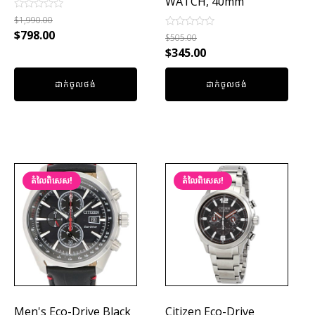
WATCH, 40mm
Rated
$
1,990.00
0
$
798.00
Rated
out
$
505.00
0
of
$
345.00
out
5
of
5
ដាក់ចូលថង់
ដាក់ចូលថង់
តំលៃពិសេស!
តំលៃពិសេស!
Men's Eco-Drive Black
Citizen Eco-Drive