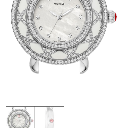
តំលៃ
ពិសេស!