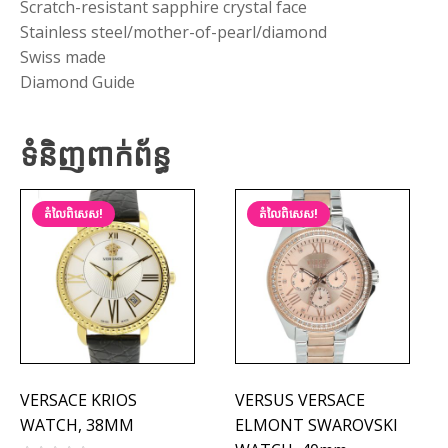
Scratch-resistant sapphire crystal face
Stainless steel/mother-of-pearl/diamond
Swiss made
Diamond Guide
ទំនិញពាក់ព័ន្ធ
តំលៃពិសេស!
តំលៃពិសេស!
VERSACE KRIOS
VERSUS VERSACE
WATCH, 38MM
ELMONT SWAROVSKI