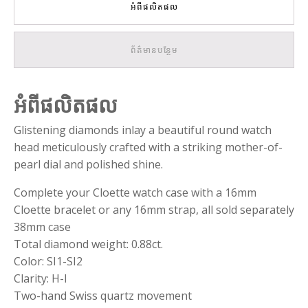
អំពីផលិតផល
ព័ត៌មានបន្ថែម
អំពីផលិតផល
Glistening diamonds inlay a beautiful round watch
head meticulously crafted with a striking mother-of-
pearl dial and polished shine.
Complete your Cloette watch case with a 16mm
Cloette bracelet or any 16mm strap, all sold separately
38mm case
Total diamond weight: 0.88ct.
Color: SI1-SI2
Clarity: H-I
Two-hand Swiss quartz movement